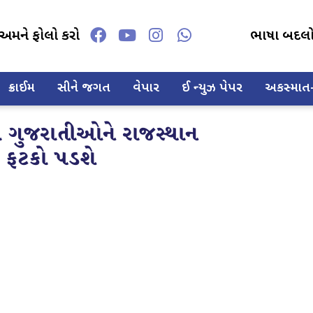
અમને ફોલો કરો
ભાષા બદલ
ક્રાઈમ
સીને જગત
વેપાર
ઈ ન્યુઝ પેપર
અકસ્માત-દ
ાં ગુજરાતીઓને રાજસ્થાન
ી ફટકો પડશે