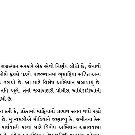
ાજસ્થાન સરકારે એક એવો નિર્ણય લીધો છે, જેનાથી
ટો ફટકો પડશે. રાજસ્થાનમાં ભૂમાફિયા સહિત અન્ય
ણય કરાયો છે. આ માટે વિશેષ અભિયાન ચલાવાયું છે.
કાન નહિ ખૂલે. તેની જવાબદારી પોલીસ અધિકારીઓની
ીધો છે.
ત કરી કે, પ્રદેશમાં માફિયાનો પ્રભાવ સતત વધી રહ્યો
ે. મુખ્યમંત્રીએ મીડિયાને જણાવ્યું કે, જમીનના કેસ
ુદ્ધ કાર્યવાહી કરવા માટે વિશેષ અભિયાન ચલાવવામાં