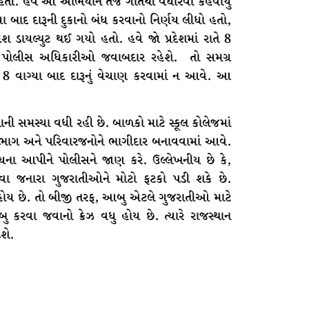
હતી. હવે આ અભિયાન તેજ ગતિથી વધારવા કહેવાયું
યા બાદ દારૂની દુકાનો બંધ કરવાનો નિર્ણય લીધો હતો,
ેશ ડાયલ્યુટ થઈ ગયો હતો. હવે જો પ્રદેશમાં રાતે 8
 તો પોલીસ અધિકારીઓ જવાબદાર રહેશે. તો સમગ્ર
 8 વાગ્યા બાદ દારૂનું વેચાણ કરવામાં ન આવે. આ
નશાની સમસ્યા વધી રહી છે. બાળકો માટે સ્કૂલ કોલેજમાં
ભાગ અને પરિવારજનોને ભાગીદાર બનાવવામાં આવે.
ના આપીને પોલીસને જાણ કરે. ઉલ્લેખનીય છે કે,
ા જનારા ગુજરાતીઓને મોટો ફટકો પડી શકે છે.
ોય છે. તો બીજી તરફ, આબુ એટલે ગુજરાતીઓ માટે
 કરવા જવાનો ક્રેઝ વધુ હોય છે. ત્યારે રાજસ્થાન
શે.