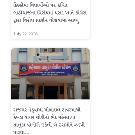
દિલ્હીમાં વિદ્યાર્થીઓ પર કથિત
લાઠીચાર્જના વિરોધમાં થરાદ ખાતે કોંગ્રેસ
દ્વારા વિરોધ પ્રદર્શન યોજવામાં આવ્યું
July 22, 2026
રાજગર હેડુવામાં મોબાઇલ ટાવરમાંથી
કેબલ વાયર ચોરીનો ભેદ મહેસાણા
તાલુકા પોલીસે ઉકેલી બે ઈસમોને ઝડપી
પાડ્યા…