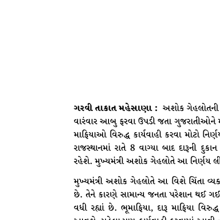
ગરવી તાકાત મહેસાણા :
અશોક ગેહલોતની ર
વારંવાર આબુ ફરવા ઉપડી જતા ગુજરાતીઓને મો
માફિયાઓ વિરુદ્ધ કાર્યવાહી કરવા મોટો નિર્
રાજસ્થાનમાં રાતે 8 વાગ્યા બાદ દારૂની દુ
રહેશે. મુખ્યમંત્રી અશોક ગેહલોતે આ નિર્ણય લ
મુખ્યમંત્રી અશોક ગેહલોતે આ વિશે ચિંતા વ્યક્
છે. તેને કારણે સામાન્ય જનતા પરેશાન થઈ ગઈ છ
વધી રહ્યાં છે. ભૂમાફિયા, દારૂ માફિયા વિર