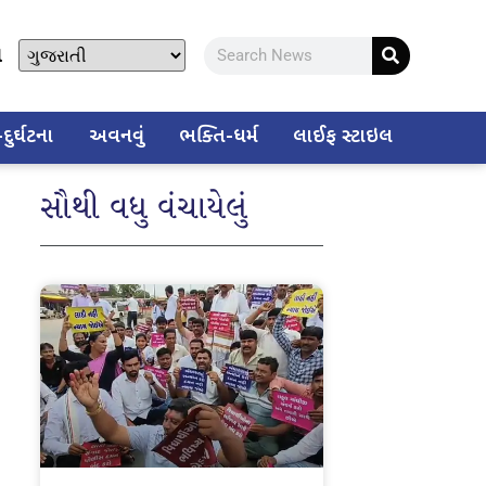
ો
ુર્ઘટના
અવનવું
ભક્તિ-ધર્મ
લાઈફ સ્ટાઇલ
સૌથી વધુ વંચાયેલું