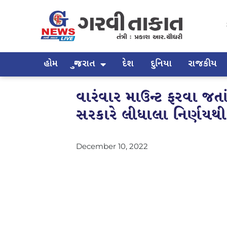
હોમ
ગુજરાત
દેશ
દુનિયા
રાજકીય
વારંવાર માઉન્ટ ફરવા જત
સરકારે લીધાલા નિર્ણયથ
December 10, 2022