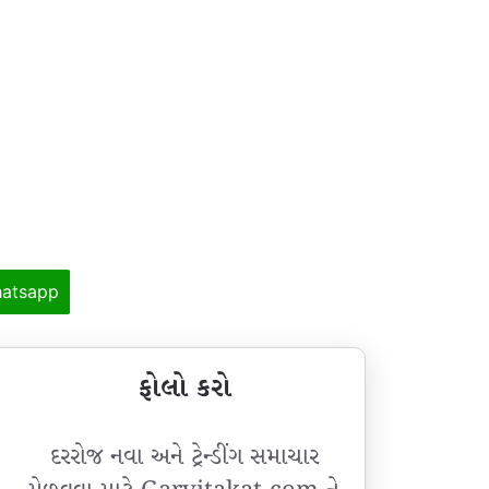
atsapp
ફોલો કરો
દરરોજ નવા અને ટ્રેન્ડીંગ સમાચાર