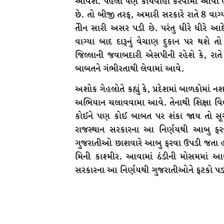
આવશે. પહેલા પણ કાર્યવાહી કરવામાં આવી 
છે. તો બીજી તરફ, અમારી સરકારે રાતે 8 વાગ્
તેીન સારી અસર પડી છે. પરંતુ ધીરે ધીરે આદ
વાગ્યા બાદ દારૂનું વેચાણ દુકાન પર થશે
જિલ્લાની જવાબદારી એસપીની રહેશે કે, રાતે
બાબતને ગંભીરતાથી લેવામાં આવે.
અશોક ગેહલોતે કહ્યું કે, પ્રદેશમાં બાળકોમાં 
અભિયાન ચલાવવામા આવે. તેનાથી શિક્ષા વિ
કોઈને પણ કોઈ બાબત પર શંકા જાય તો સૂચ
રાજસ્થાન સરકારના આ નિર્ણયથી આબુ ફરવ
ગુજરાતીઓ છાશવારે આબુ ફરવા ઉપડી જતા હ
મિની કાશ્મીર. આવામાં ઠંડીની મોસમમાં આબુ
સરકારના આ નિર્ણયથી ગુજરાતીઓને ફટકો પડ