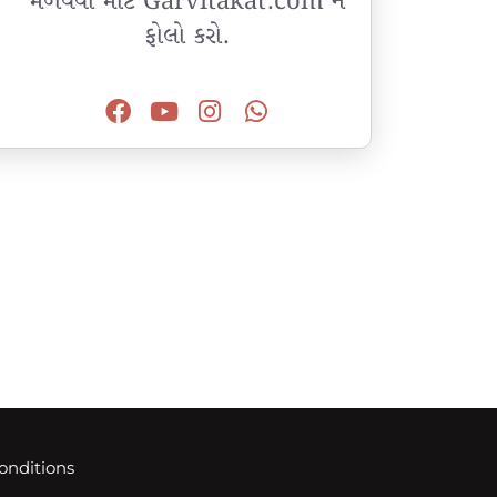
મેળવવા માટે Garvitakat.com ને
ફોલો કરો.
onditions