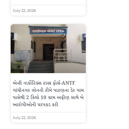
July 22, 2026
એન્ટી નાર્કોટિક્સ ટાસ્ક ફોર્સ-ANTF
ગાંધીનગર ઝોનની ટીમે પાટણના ડેર ગામ
પાસેથી 2 કિલો 10 ગ્રામ અફીણ સાથે બે
આરોપીઓની ધરપકડ કરી
July 22, 2026