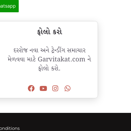
atsapp
ફોલો કરો
દરરોજ નવા અને ટ્રેન્ડીંગ સમાચાર
મેળવવા માટે Garvitakat.com ને
ફોલો કરો.
onditions