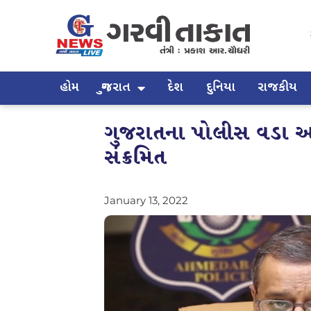
હોમ
ગુજરાત
દેશ
દુનિયા
રાજકીય
ગુજરાતના પોલીસ વડા 
સંક્રમિત
January 13, 2022