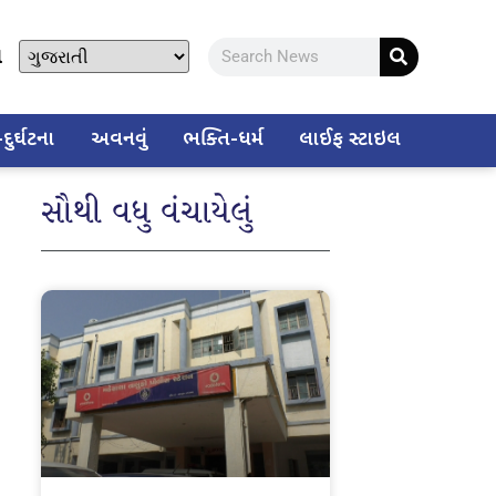
ો
ુર્ઘટના
અવનવું
ભક્તિ-ધર્મ
લાઈફ સ્ટાઇલ
સૌથી વધુ વંચાયેલું