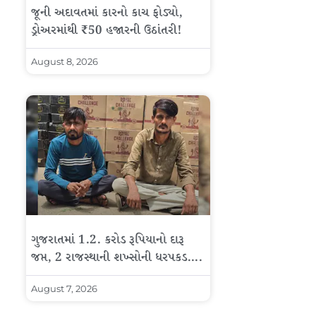
જૂની અદાવતમાં કારનો કાચ ફોડ્યો,
ડ્રોઅરમાંથી ₹50 હજારની ઉઠાંતરી!
August 8, 2026
ગુજરાતમાં 1.2. કરોડ રૂપિયાનો દારૂ
જપ્ત, 2 રાજસ્થાની શખ્સોની ધરપકડ….
August 7, 2026