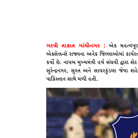
ગરવી તાકાત ગાંધીનગર :
એક મહત્વપૂર્
એક્સેલન્સે રાજ્યના અનેક જિલ્લાઓમાં કાર્યરત
કર્યો છે. નાયબ મુખ્યમંત્રી હર્ષ સંઘવી દ્વાર
સુરેન્દ્રનગર, સુરત અને સાવરકુંડલા જેવા શહે
પાકિસ્તાન સાથે મળી હતી.