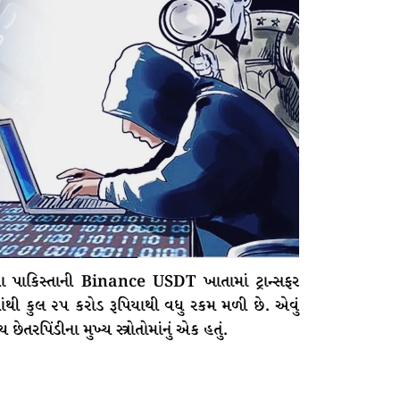
યા પાકિસ્તાની Binance USDT ખાતામાં ટ્રાન્સફર
થી કુલ ૨૫ કરોડ રૂપિયાથી વધુ રકમ મળી છે. એવું
તરપિંડીના મુખ્ય સ્ત્રોતોમાંનું એક હતું.