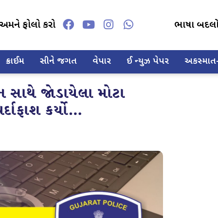
અમને ફોલો કરો
ભાષા બદલ
ક્રાઈમ
સીને જગત
વેપાર
ઈ ન્યુઝ પેપર
અકસ્માત-દ
ન સાથે જોડાયેલા મોટા
ર્દાફાશ કર્યો…