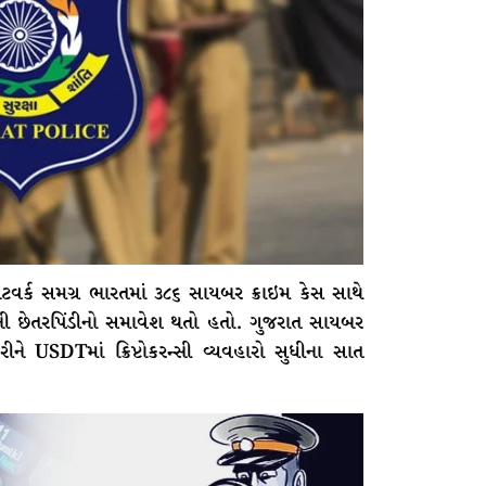
ટવર્ક સમગ્ર ભારતમાં ૩૮૬ સાયબર ક્રાઇમ કેસ સાથે
વધુની છેતરપિંડીનો સમાવેશ થતો હતો. ગુજરાત સાયબર
ને USDTમાં ક્રિપ્ટોકરન્સી વ્યવહારો સુધીના સાત