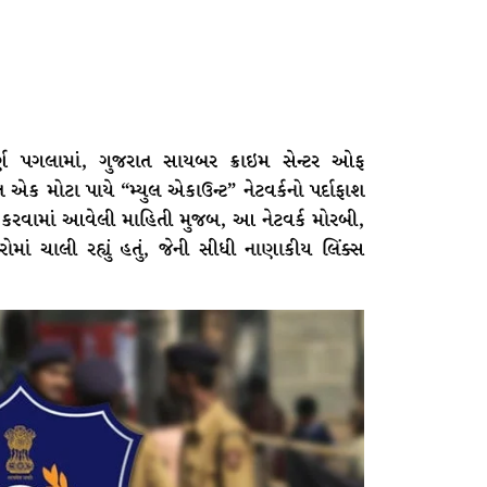
ણ પગલામાં, ગુજરાત સાયબર ક્રાઇમ સેન્ટર ઓફ
 એક મોટા પાયે “મ્યુલ એકાઉન્ટ” નેટવર્કનો પર્દાફાશ
ા શેર કરવામાં આવેલી માહિતી મુજબ, આ નેટવર્ક મોરબી,
રોમાં ચાલી રહ્યું હતું, જેની સીધી નાણાકીય લિંક્સ