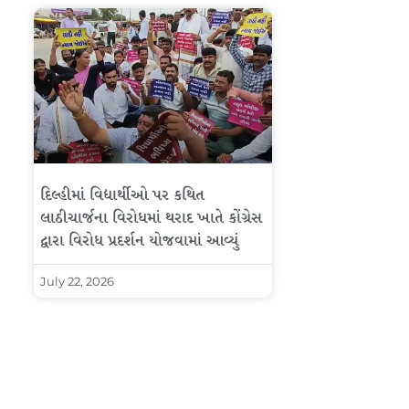
દિલ્હીમાં વિદ્યાર્થીઓ પર કથિત
લાઠીચાર્જના વિરોધમાં થરાદ ખાતે કોંગ્રેસ
દ્વારા વિરોધ પ્રદર્શન યોજવામાં આવ્યું
July 22, 2026