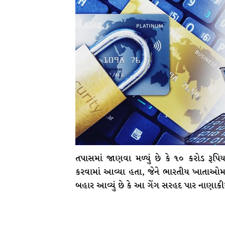
તપાસમાં જાણવા મળ્યું છે કે ૧૦ કરોડ રૂપિ
કરવામાં આવ્યા હતા, જેને ભારતીય ખાતાઓમાં
બહાર આવ્યું છે કે આ ગેંગ સરહદ પાર નાણાકીય છે