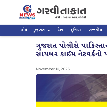
હોમ
ગુજરાત
દેશ
દુનિયા
રાજકીય
ગુજરાત પોલીસે પાકિસ્તા
સાયબર ક્રાઈમ નેટવર્કનો પ
November 10, 2025