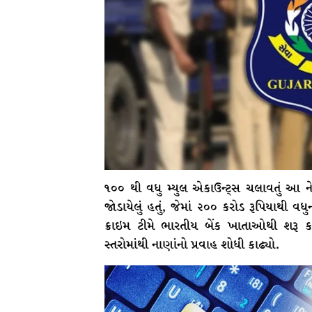
૧૦૦ થી વધુ મ્યુલ એકાઉન્ટ્સ ચલાવતું આ ને
જોડાયેલું હતું, જેમાં ૨૦૦ કરોડ રૂપિયાથી 
ક્રાઇમ ટીમે ભારતીય બેંક ખાતાઓથી શરૂ કરી
સ્તરોમાંથી નાણાંનો પ્રવાહ શોધી કાઢ્યો.