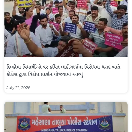
દિલ્હીમાં વિદ્યાર્થીઓ પર કથિત લાઠીચાર્જના વિરોધમાં થરાદ ખાતે
કોંગ્રેસ દ્વારા વિરોધ પ્રદર્શન યોજવામાં આવ્યું
July 22, 2026