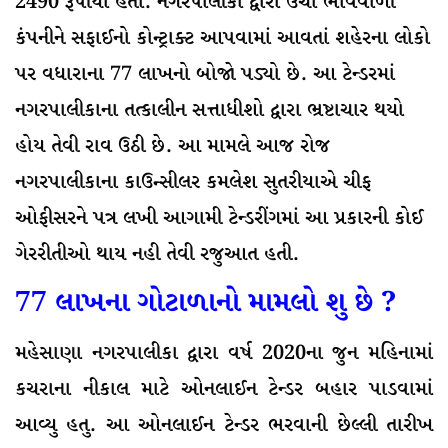
2490 રૂપીયા હતો. નગરપાલીકા દ્વારા ઉંચા ભાવવાળી
કંપનીને સફાઈનો કોન્ટ્રાક્ટ આપવામાં આવતાં શહેરના લોકો
પર વધારાના 77 લાખનો બોજો પડ્યો છે. આ ટેન્ડરમાં
નગરપાલીકાના તત્કાલીન સત્તાધીશો દ્વારા ભ્રષ્ટાચાર થયો
હોય તેવી રાવ ઉઠી છે. આ મામલે આજ રોજ
નગરપાલીકાના કાઉન્સીલર કમલેશ સુતરીયાએ ચીફ
ઓફીસરને પત્ર લખી આગામી ટેન્ડરીંગમાં આ પ્રકારની કોઈ
ગેરરીતીઓ થાય નહી તેવી રજુઆત હતી.
77 લાખના ગોટાળાનો મામલો શુ છે ?
મહેસાણા નગરપાલીકા દ્વારા વર્ષ 2020ના જુન મહિનામાં
કચરાના નીકાલ માટે ઓનલાઈન ટેન્ડર બહાર પાડવામાં
આવ્યુ હતુ. આ ઓનલાઈન ટેન્ડર ભરવાની છેલ્લી તારીખ