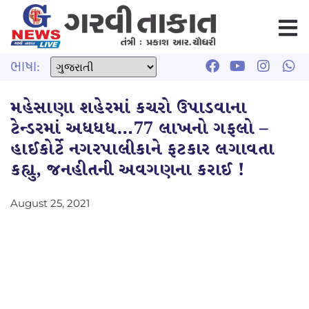
ભાષા:
મહેસાણા શહેરમાં કચરો ઉપાડવાના
ટેન્ડરમાં અધધધ…77 લાખનો ગફલો –
હાઈકોર્ટે નગરપાલીકાને ફટકાર લગાવતા
કહ્યુ, જનહીતની અવગણના કરાઈ !
August 25, 2021