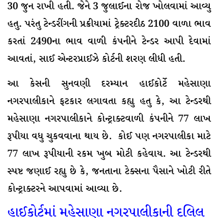
30 જુન રાખી હતી. જેને 3 જુલાઈના રોજ ખોલવામાં આવ્યુ
હતુ. પરંતુ ટેન્ડરીંગની પ્રક્રીયામાં ટ્રેક્ટરદીઠ 2100 વાળા ભાવ
કરતાં 2490ના ભાવ વાળી કંપનીને ટેન્ડર આપી દેવામાં
આવતાં, સાઈ એન્ટરપ્રાઈઝે કોર્ટની શરણ લીધી હતી.
આ કેસની સુનવણી દરમ્યાન હાઈકોર્ટે મહેસાણા
નગરપાલીકાને ફટકાર લગાવતા કહ્યુ હતુ કે, આ ટેન્ડરથી
મહેસાણા નગરપાલીકાને કોન્ટ્રાક્ટવાળી કંપનીને 77 લાખ
રૂપીયા વધુ ચુકવવાના થાય છે. કોઈ પણ નગરપાલીકા માટે
77 લાખ રૂપીયાની રકમ ખુબ મોટી કહેવાય. આ ટેન્ડરથી
સ્પષ્ટ જણાઈ રહ્યુ છે કે, જનતાના ટેક્સના પૈસાને ખોટી રીતે
કોન્ટ્રાક્ટરને આપવામાં આવ્યા છે.
હાઈકોર્ટમાં મહેસાણા નગરપાલીકાની દલિલ