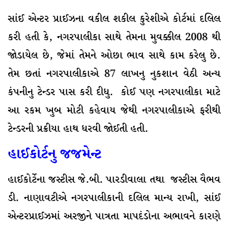
સાંઈ એન્ટર પ્રાઈઝના વકીલ શકીલ કુરેશીએ કોર્ટમાં દલિલ
કરી હતી કે, નગરપાલીકા સાથે તેમના મુવક્કીલ 2008 થી
જોડાયેલ છે, જેમાં તેમને ઓછા ભાવ સાથે કામ કરેલુ છે.
તેમ છતાં નગરપાલીકાએ 87 લાખનુ નુકશાન વેઠી અન્ય
કંપનીનુ ટેન્ડર પાસ કરી દીધુ. કોઈ પણ નગરપાલીકા માટે
આ રકમ ખુબ મોટી કહેવાય જેથી નગરપાલીકાએ ફરીથી
ટેન્ડરની પ્રક્રીયા હાથ ધરવી જોઈતી હતી.
હાઈકોર્ટનુ જજમેન્ટ
હાઈકોર્ટેના જસ્ટીસ જે.બી. પારડીવાલા તથા જસ્ટીસ વૈભવ
ડી. નાણાવટીએ નગરપાલીકાની દલિલ માન્ય રાખી, સાંઈ
એન્ટરપ્રાઈઝમાં અરજીને પાત્રતા માપદંડોના અભાવને કારણે