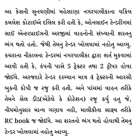
આ કેસની સુનવણીમાં મહેસાણા નગરપાલીકાના વકિલ
કમલેશ કોટાઈએ દલિલ કરી હતી કે, ઓનલાઈન ટેન્ડરીંગમાં
સાઈં એન્ટરપ્રાઈઝની અરજીમાં વાહનોની સંખ્યાની શરતનુ
ભંગ થતો હતો. જેથી તેમનુ ટેન્ડર ખોલવામાં નહોતુ આવ્યુ.
કચરાના નીકાલના ટેન્ડરમાં નગરપાલીકા દ્વારા શર્ત મુકવામાં
આવી હતી કે, કંપની પાસે 5 ટ્રેક્ટર તથા 2 ટ્રીપર હોવા
જોઈયે. અરજદારે ટેન્ડર દરમ્યાન માત્ર 4 ટ્રેક્ટરની આરસી
બુકની કોપી જ રજુ કરી હતી. અને પાંચમાં વાહન તરીકે
તેમને સેલ ડીડ(એટેલે કે કોટેશન) રજુ કર્યુ હતુ જે,
નીયમોનુસાર માન્ય ગણાય નહી, માલીકીના સાક્ષ્ય તરીકે
RC book જ જોઈયે. આ શરતનો ભંગ થતો હોવાથી તેમનુ
ટેન્ડર ખોલવામાં નહોતુ આવ્યુ.