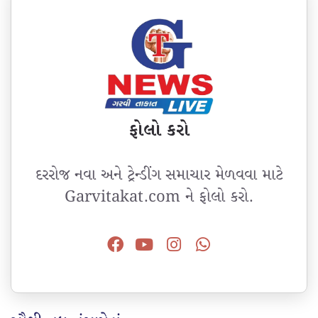
ફોલો કરો
દરરોજ નવા અને ટ્રેન્ડીંગ સમાચાર મેળવવા માટે
Garvitakat.com ને ફોલો કરો.