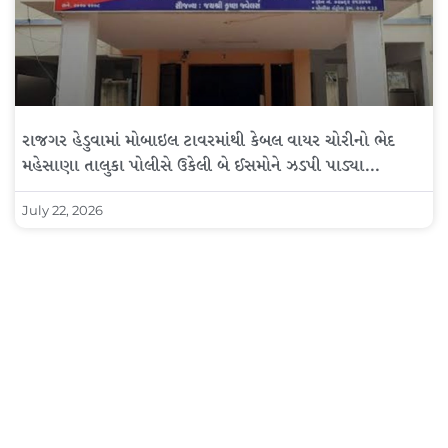
રાજગર હેડુવામાં મોબાઇલ ટાવરમાંથી કેબલ વાયર ચોરીનો ભેદ
મહેસાણા તાલુકા પોલીસે ઉકેલી બે ઈસમોને ઝડપી પાડ્યા…
July 22, 2026