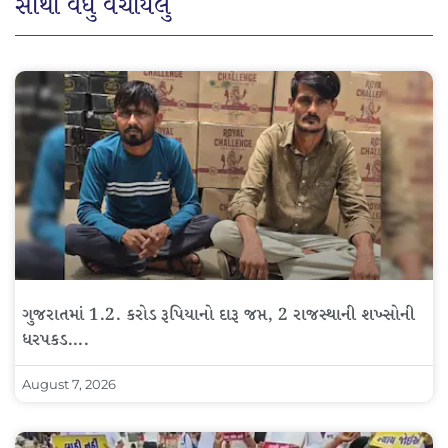
સૌથી વધુ વંચાયેલું
ગુજરાતમાં 1.2. કરોડ રૂપિયાનો દારૂ જપ્ત, 2 રાજસ્થાની શખ્સોની
ધરપકડ….
August 7, 2026