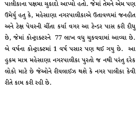
પાલીકાના પક્ષમા ચુકાદો આપ્યો હતો. જેમાં તેમને એમ પણ
ઉમેર્યુ હતુ કે, મહેસાણા નગરપાલીકાએ ઉતાવળમાં જનહીત
અને ટેક્ષ પેયરની ચીંતા કર્યા વગર આ ટેન્ડર પાસ કરી દીધુ
છે, જેમાં કોન્ટ્રાક્ટરને 77 લાખ વધુ ચુકવવામાં આવ્યા છે.
બે વર્ષના કોન્ટ્રાક્ટમાં 1 વર્ષ પસાર પણ થઈ ગયુ છે. આ
હુકમ માત્ર મહેસાણા નગરપાલીકા પુરતો જ નથી પરંતુ દરેક
લોકો માટે છે જેઓને રીયલાઈઝ થશે કે નગર પાલીકા કેવી
રીતે કામ કરી રહી છે.