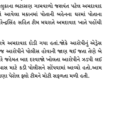
તાલુકાના ભટાસણ ગામવાળો જશવંત પટેલ અમદાવાદ
 આવેલા મકાનમાં પોતાની બહેનના ઘરમાં પોતાના
ન્દ્રસિંહ સહિત ટીમ મધરાતે અમદાવાદ ખાતે પહોંચી
્રે અમદાવાદ દોડી ગયા હતાં.જોકે આરોપીનું એડ્રેસ
 જ આરોપીને પોલીસ હોવાની જાણ થઈ જતા તેણે બે
ભારે જહેમત બાદ દરવાજો ખોલતા આરોપીને ઝડપી લઈ
પાસ માટે કડી પોલીસને સોંપવામાં આવ્યો હતો.આમ
ાણા પેરોલ ફ્લો ટીમને મોટી સફળતા મળી હતી.