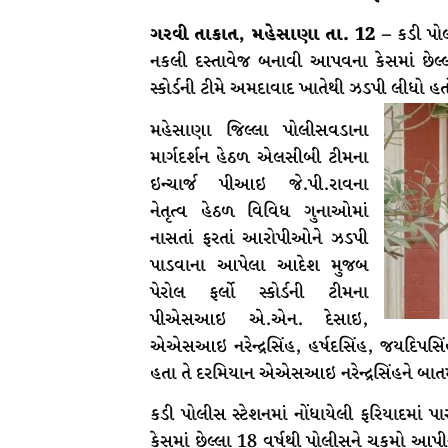
ગરવી તાકાત, મહેસાણા તા. 12 –
કડી પોલી
નકલી દસ્તાવેજ બનાવી આપવના કેસમાં છેલ્લ
સ્કોર્ડની ટીમે અમદાવાદ ખાતેથી ઝડપી લીધો હ
મહેસાણા જિલ્લા પોલીસવડાના
માર્ગદર્શન હેઠળ એલસીબી ટીમના
ઇન્ચાર્જ પીઆઇ જે.પી.રાવના
નેતૃત્વ હેઠળ વિવિધ ગુનાઓમાં
નાસતાં ફરતાં આરોપીઓને ઝડપી
પાડવાના આપેલા આદેશ મુજબ
પેરોલ ફર્લો સ્કોર્ડની ટીમના
પીએસઆઇ એ.એન. દેસાઇ,
એએસઆઇ નરેન્દ્રસિંહ, હર્ષદસિંહ, જયદિપસિંહ
હતા તે દરમિયાન એએસઆઇ નરેન્દ્રસિંહને બાત
કડી પોલીસ સ્ટેશનમાં નોંધાયેલી ફરિયાદમાં 
કેસમાં છેલ્લા 18 વર્ષથી પોલીસને ચકમો આ