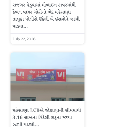
રાજગર હેડુવામાં મોબાઇલ ટાવરમાંથી
કેબલ વાયર ચોરીનો ભેદ મહેસાણા
તાલુકા પોલીસે ઉકેલી બે ઈસમોને ઝડપી
પાડ્યા…
July 22, 2026
મહેસાણા LCBએ જોટાણાની સીમમાંથી
3.16 લાખના વિદેશી દારૂના જથ્થા
ઝડપી પાડ્યો…