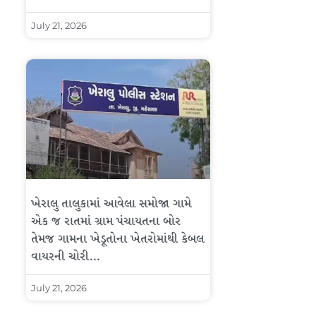
July 21, 2026
ખેરાલુ તાલુકામાં આવેલા સમોજા ગામે
એક જ રાતમાં ગ્રામ પંચાયતના બોર
તેમજ ગામના ખેડૂતોના ખેતરોમાંથી કેબલ
વાયરની ચોરી…
July 21, 2026