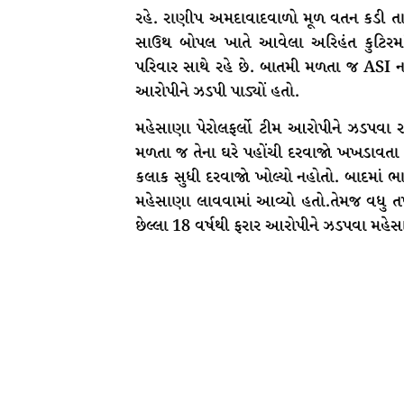
રહે. રાણીપ અમદાવાદવાળો મૂળ વતન કડી 
સાઉથ બોપલ ખાતે આવેલા અરિહંત કુટિરમાં
પરિવાર સાથે રહે છે. બાતમી મળતા જ ASI નરે
આરોપીને ઝડપી પાડ્યોં હતો.
મહેસાણા પેરોલફર્લો ટીમ આરોપીને ઝડપવા રાત
મળતા જ તેના ઘરે પહોંચી દરવાજો ખખડાવતા
કલાક સુધી દરવાજો ખોલ્યો નહોતો. બાદમાં 
મહેસાણા લાવવામાં આવ્યો હતો.તેમજ વધુ ત
છેલ્લા 18 વર્ષથી ફરાર આરોપીને ઝડપવા મહેસ