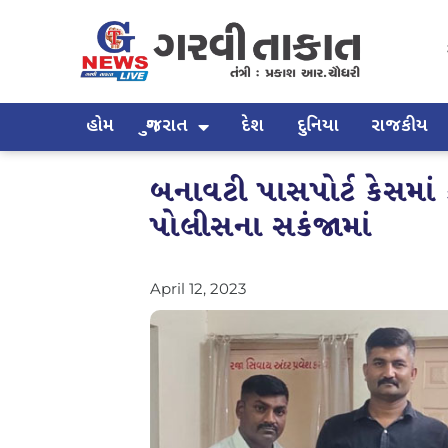
હોમ
ગુજરાત
દેશ
દુનિયા
રાજકીય
બનાવટી પાસપોર્ટ કેસમાં
પોલીસના સકંજામાં
April 12, 2023