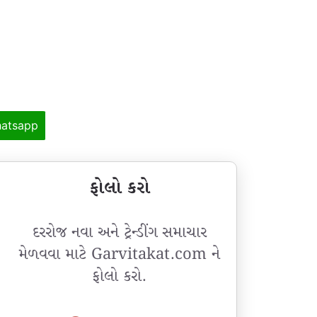
atsapp
ફોલો કરો
દરરોજ નવા અને ટ્રેન્ડીંગ સમાચાર
મેળવવા માટે Garvitakat.com ને
ફોલો કરો.