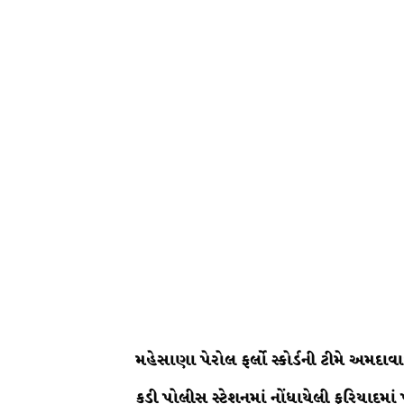
મહેસાણા પેરોલ ફર્લો સ્કોર્ડની ટીમે અમદ
કડી પોલીસ સ્ટેશનમાં નોંધાયેલી ફરિયાદ