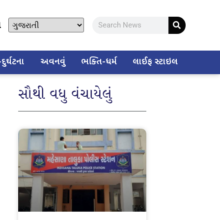
ો
ુર્ઘટના
અવનવું
ભક્તિ-ધર્મ
લાઈફ સ્ટાઇલ
સૌથી વધુ વંચાયેલું