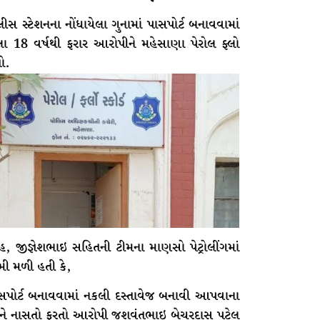
સ સ્ટેશનના નોંધાયેલા ગુનામાં પાસપોર્ટ બનાવવામાં
ા 18 વર્ષથી ફરાર આરોપીને મહેસાણા પેરોલ ફ્લો
તો.
, જીજ્ઞેશભાઇ સહિતની ટીમના માણસો પેટ્રોલીંગમાં
મી મળી હતી કે,
પાસપોર્ટ બનાવવામાં નકલી દસ્તાવેજ બનાવી આપવાના
પીને નાસતો ફરતો આરોપી જશવંતભાઇ બેચરદાસ પટેલ