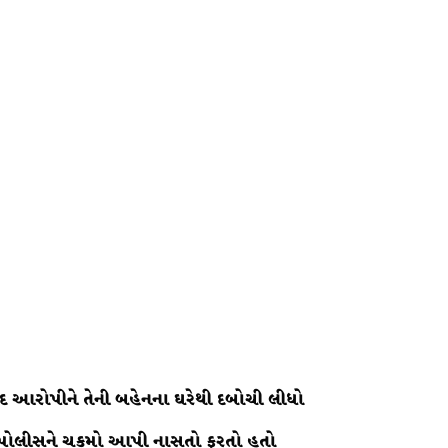
ાવાદ આરોપીને તેની બહેનના ઘરેથી દબોચી લીધો
માં પોલીસને ચકમો આપી નાસતો ફરતો હતો