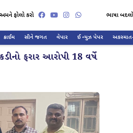
અમને ફોલો કરો
ભાષા બદલ
ક્રાઈમ
સીને જગત
વેપાર
ઈ ન્યુઝ પેપર
અકસ્માત-દ
 કડીનો ફરાર આરોપી 18 વર્ષે