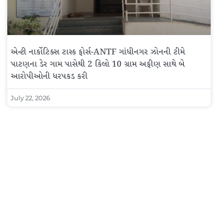
એન્ટી નાર્કોટિક્સ ટાસ્ક ફોર્સ-ANTF ગાંધીનગર ઝોનની ટીમે
પાટણના ડેર ગામ પાસેથી 2 કિલો 10 ગ્રામ અફીણ સાથે બે
આરોપીઓની ધરપકડ કરી
July 22, 2026