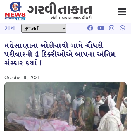
ભાષા:
મહેસાણાના બોરીયાવી ગામે ચૌધરી
પરીવારની 4 દિકરીઓએ બાપના અંતિમ
સંસ્કાર કર્યા !
October 16, 2021