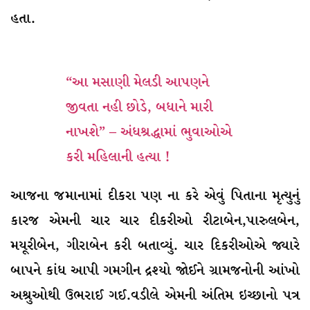
હતા.
“આ મસાણી મેલડી આપણને
જીવતા નહી છોડે, બધાને મારી
નાખશે” – અંધશ્રદ્ધામાં ભુવાઓએ
કરી મહિલાની હત્યા !
આજના જમાનામાં દીકરા પણ ના કરે એવું પિતાના મૃત્યુનું
કારજ એમની ચાર ચાર દીકરીઓ રીટાબેન,પારુલબેન,
મયૂરીબેન, ગીરાબેન કરી બતાવ્યું. ચાર દિકરીઓએ જ્યારે
બાપને કાંધ આપી ગમગીન દ્રશ્યો જોઈને ગ્રામજનોની આંખો
અશ્રુઓથી ઉભરાઈ ગઈ.વડીલે એમની અંતિમ ઇચ્છાનો પત્ર