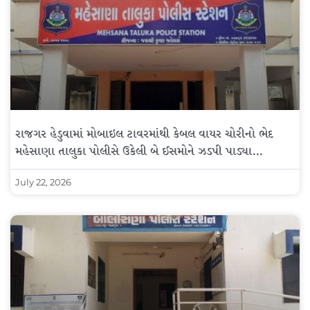
રાજગર હેડુવામાં મોબાઇલ ટાવરમાંથી કેબલ વાયર ચોરીનો ભેદ
મહેસાણા તાલુકા પોલીસે ઉકેલી બે ઈસમોને ઝડપી પાડ્યા…
July 22, 2026