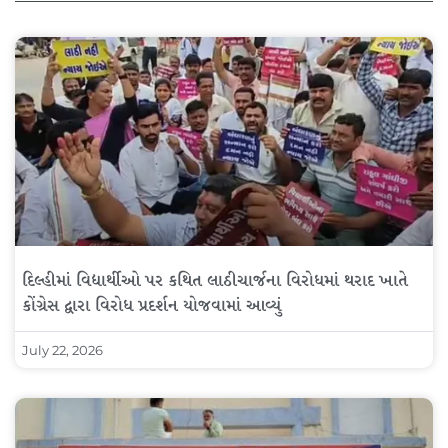
દિલ્હીમાં વિદ્યાર્થીઓ પર કથિત લાઠીચાર્જના વિરોધમાં થરાદ ખાતે
કોંગ્રેસ દ્વારા વિરોધ પ્રદર્શન યોજવામાં આવ્યું
July 22, 2026