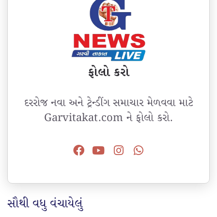
ફોલો કરો
દરરોજ નવા અને ટ્રેન્ડીંગ સમાચાર મેળવવા માટે
Garvitakat.com ને ફોલો કરો.
સૌથી વધુ વંચાયેલું