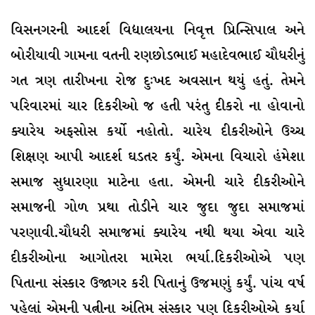
વિસનગરની આદર્શ વિદ્યાલયના નિવૃત્ત પ્રિન્સિપાલ અને
બોરીયાવી ગામના વતની રણછોડભાઈ મહાદેવભાઈ ચૌધરીનું
ગત ત્રણ તારીખના રોજ દુઃખદ અવસાન થયું હતું. તેમને
પરિવારમાં ચાર દિકરીઓ જ હતી પરંતુ દીકરો ના હોવાનો
ક્યારેય અફસોસ કર્યો નહોતો. ચારેય દીકરીઓને ઉચ્ચ
શિક્ષણ આપી આદર્શ ઘડતર કર્યું. એમના વિચારો હંમેશા
સમાજ સુધારણા માટેના હતા. એમની ચારે દીકરીઓને
સમાજની ગોળ પ્રથા તોડીને ચાર જુદા જુદા સમાજમાં
પરણાવી.ચૌધરી સમાજમાં ક્યારેય નથી થયા એવા ચારે
દીકરીઓના આગોતરા મામેરા ભર્યા.દિકરીઓએ પણ
પિતાના સંસ્કાર ઉજાગર કરી પિતાનું ઉજમણું કર્યું. પાંચ વર્ષ
પહેલાં એમની પત્નીના અંતિમ સંસ્કાર પણ દિકરીઓએ કર્યા