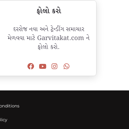
ફોલો કરો
દરરોજ નવા અને ટ્રેન્ડીંગ સમાચાર
મેળવવા માટે Garvitakat.com ને
ફોલો કરો.
onditions
licy