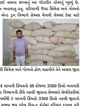
 નામના શખ્સનું આ ગોડાઉન હોવાનું ખુલ્યું છે.
રું બનાવાતુ હતુ. વરિયાળી ઉપર સિમેન્ટ અને ગોળનો
 એન્ડ ડ્રગ વિભાગે સેમ્પલ મેળવી લેબમાં ટેસ્ટ માટે
રી સિમેન્ટ અને ગોળનો ઢોળ ચઢાવીને તેને અસલ જીરા
5.04 લાખની કિંમતનો 48 કોથળા 3360 કિલો બનાવટી
ડ વિભાગની ટીમે નકલી જીરાના સેમ્પલને લેબોરેટરીમાં
ડાઉનમાઁથી 5 લાખની કિંમતો 3360 કિલો નકલી જીરાનો
 એક્ટ મુજબ જય પટેલ વિરુદ્ધ કોર્ટમાં ફરિયાદ દાખલ કરી