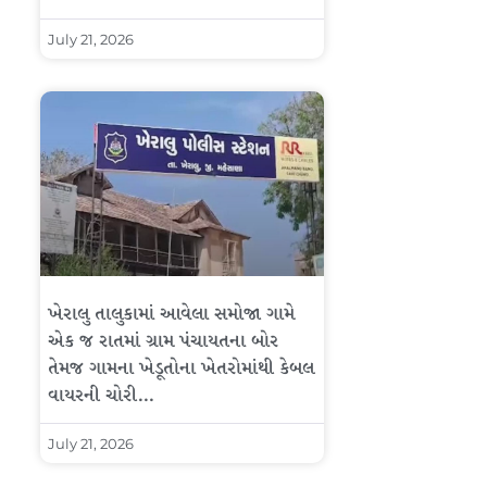
July 21, 2026
ખેરાલુ તાલુકામાં આવેલા સમોજા ગામે
એક જ રાતમાં ગ્રામ પંચાયતના બોર
તેમજ ગામના ખેડૂતોના ખેતરોમાંથી કેબલ
વાયરની ચોરી…
July 21, 2026