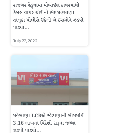
રાજગર હેડુવામાં મોબાઇલ ટાવરમાંથી
કેબલ વાયર ચોરીનો ભેદ મહેસાણા
તાલુકા પોલીસે ઉકેલી બે ઈસમોને ઝડપી
પાડ્યા…
July 22, 2026
મહેસાણા LCBએ જોટાણાની સીમમાંથી
3.16 લાખના વિદેશી દારૂના જથ્થા
ઝડપી પાડ્યો…