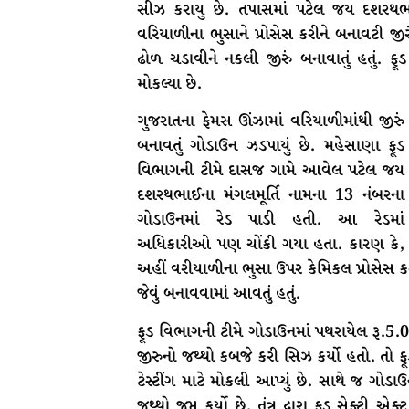
સીઝ કરાયુ છે. તપાસમાં પટેલ જય દશરથભાઈ
વરિયાળીના ભુસાને પ્રોસેસ કરીને બનાવટી જી
ઢોળ ચડાવીને નકલી જીરું બનાવાતું હતું. ફૂડ
મોકલ્યા છે.
ગુજરાતના ફેમસ ઊંઝામાં વરિયાળીમાંથી જીરું
બનાવતું ગોડાઉન ઝડપાયું છે. મહેસાણા ફૂડ
વિભાગની ટીમે દાસજ ગામે આવેલ પટેલ જય
દશરથભાઈના મંગલમૂર્તિ નામના 13 નંબરના
ગોડાઉનમાં રેડ પાડી હતી. આ રેડમાં
અધિકારીઓ પણ ચોંકી ગયા હતા. કારણ કે,
અહીં વરીયાળીના ભુસા ઉપર કેમિકલ પ્રોસેસ ક
જેવું બનાવવામાં આવતું હતું.
ફૂડ વિભાગની ટીમે ગોડાઉનમાં પથરાયેલ રૂ.
જીરુનો જથ્થો કબજે કરી સિઝ કર્યો હતો. તો ફૂ
ટેસ્ટીંગ માટે મોકલી આપ્યું છે. સાથે જ ગો
જથ્થો જપ્ત કર્યો છે. તંત્ર દ્વારા ફૂડ સેફ્ટી