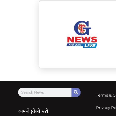
Terms & C
Privacy Po
અમને ફોલો કરો