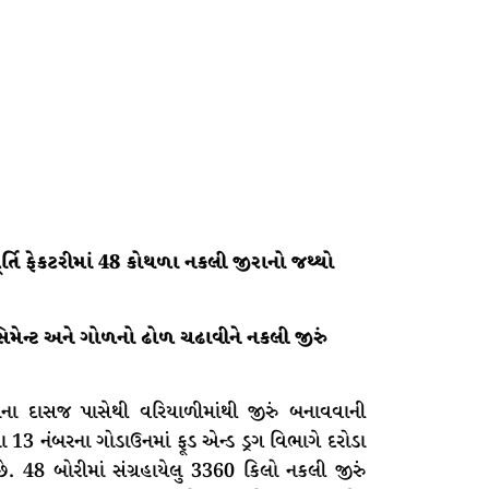
્તિ ફેકટરીમાં 48 કોથળા નકલી જીરાનો જથ્થો
િમેન્ટ અને ગોળનો ઢોળ ચઢાવીને નકલી જીરું
ા દાસજ પાસેથી વરિયાળીમાંથી જીરું બનાવવાની
ા 13 નંબરના ગોડાઉનમાં ફૂડ એન્ડ ડ્રગ વિભાગે દરોડા
ે. 48 બોરીમાં સંગ્રહાયેલુ 3360 કિલો નકલી જીરું