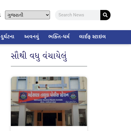
ો
ુર્ઘટના
અવનવું
ભક્તિ-ધર્મ
લાઈફ સ્ટાઇલ
સૌથી વધુ વંચાયેલું