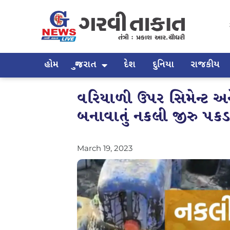
હોમ
ગુજરાત
દેશ
દુનિયા
રાજકીય
વરિયાળી ઉપર સિમેન્ટ અ
બનાવાતું નકલી જીરુ પકડા
March 19, 2023