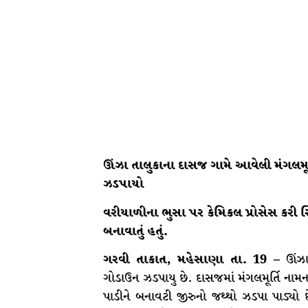
ઊંઝા તાલુકાના દાસજ ગામે આવેલી મંગલમૂર
ઝડપાયો
વરીયાળીના ભુસા પર કેમિકલ પ્રોસેસ કરી સ
બનાવાતું હતું.
ગરવી તાકાત, મહેસાણા તા. 19 –
ઊંઝાન
ગોડાઉન ઝડપાયુ છે. દાસજમાં મંગલમૂર્તિ નામન
પાડીને બનાવટી જીરુનો જથ્થો ઝડપા પાડ્યો છ