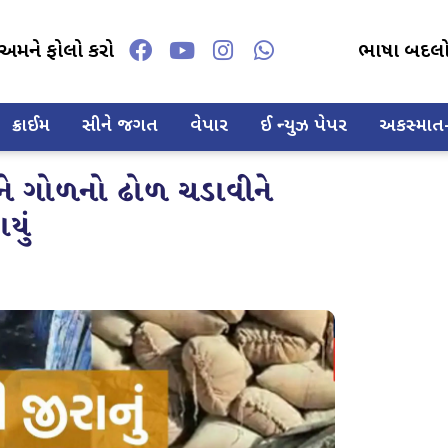
અમને ફોલો કરો
ભાષા બદલ
ક્રાઈમ
સીને જગત
વેપાર
ઈ ન્યુઝ પેપર
અકસ્માત-દ
ને ગોળનો ઢોળ ચડાવીને
યું