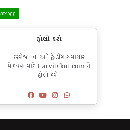
atsapp
ફોલો કરો
દરરોજ નવા અને ટ્રેન્ડીંગ સમાચાર
મેળવવા માટે Garvitakat.com ને
ફોલો કરો.