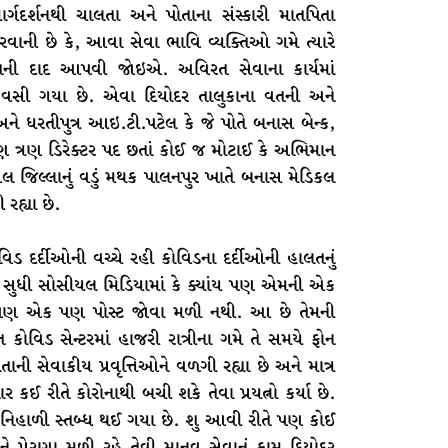
્ગદર્શનથી ચાલતા અને પોતાના સંસ્કારી માતપિતા
વાની છે કે, આવા સેવા ભાવિ વ્યક્તિઓ ગમે ત્યારે
હિંમતની દાદ આપવી જોઇએ. અવિરત સેવાના કાર્યમાં
વસી ગયા છે. એવા દિયોદર તાલુકાના વતની અને
ે ધરતીપુત્ર આઇ.ટી.પટેલ કે જે પોતે બનાસ બેન્ક,
 ત્રણ ડિરેક્ટર પદ છતાં કોઈ જ મોટાઈ કે અભિમાન
 જિલ્લાનું વડું મથક પાલનપુર ખાતે બનાસ મેડિકલ
રહ્યા છે.
ડ દર્દીઓની વચ્ચે રહી કોવિડના દર્દીઓની હાલતનું
ર સુધી સોસીયલ મિડિયામાં કે ક્યાંય પણ એમની એક
ી પણ એક પણ પોસ્ટ જોવા મળી નથી. આ છે તેમની
ોવિડ સેન્ટરમાં હાજરી રાત્રીના ગમે તે સમયે ફોન
ોતાની સેવાકીય પ્રવૃત્તિઓને વળગી રહ્યા છે અને માત્ર
કઈ રીતે કોરોનાથી બચી શકે તેવા પ્રયત્નો કર્યા છે.
 નિહાળી સ્તબ્ધ થઈ ગયા છે. શુ આવી રીતે પણ કોઈ
 પ્રેરણા મળી રહે તેવી માનવ સેવાનું કામ દિયોદર