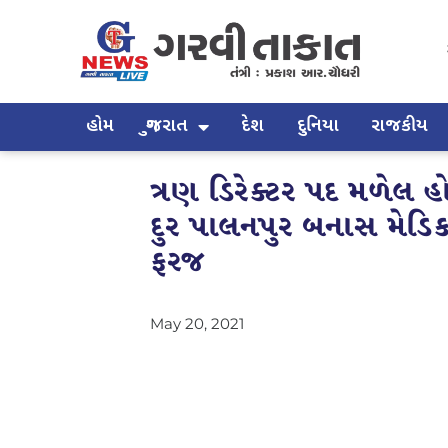
હોમ
ગુજરાત
દેશ
દુનિયા
રાજકીય
ત્રણ ડિરેક્ટર પદ મળેલ 
દુર પાલનપુર બનાસ મેડિકલ
ફરજ
May 20, 2021