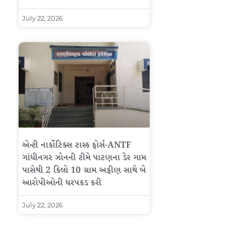
July 22, 2026
એન્ટી નાર્કોટિક્સ ટાસ્ક ફોર્સ-ANTF
ગાંધીનગર ઝોનની ટીમે પાટણના ડેર ગામ
પાસેથી 2 કિલો 10 ગ્રામ અફીણ સાથે બે
આરોપીઓની ધરપકડ કરી
July 22, 2026