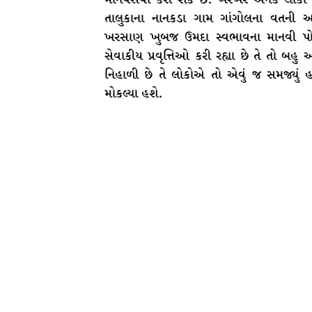
તાલુકાના નાનકડા ગામ ગાંગોલના વતની 
ખરસાણ ખુબજ ઉમદા સ્વભાવના માનવી પોતા
સેવાકીય પ્રવૃત્તિઓ કરી રહ્યા છે તે તો 
નિહાળી છે તે લોકોએ તો એવું જ સમજ્યું હ
મોકલ્યા હશે.