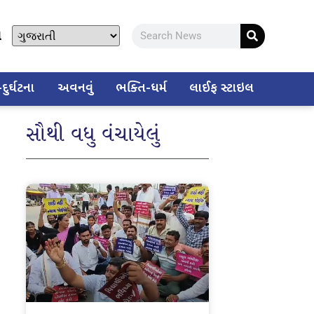
ો
ુર્ઘટના
અવનવું
ભક્તિ-ધર્મ
લાઈફ સ્ટાઇલ
સૌથી વધુ વંચાયેલું