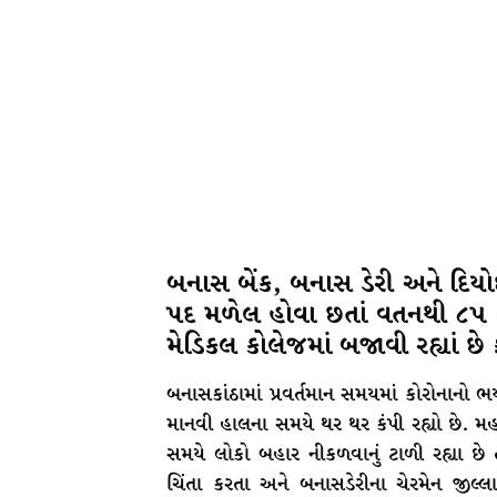
બનાસ બેંક, બનાસ ડેરી અને દિયો
પદ મળેલ હોવા છતાં વતનથી ૮૫ ક
મેડિકલ કોલેજમાં બજાવી રહ્યાં છે
બનાસકાંઠામાં પ્રવર્તમાન સમયમાં કોરોનાનો ભ
માનવી હાલના સમયે થર થર કંપી રહ્યો છે. મહ
સમયે લોકો બહાર નીકળવાનું ટાળી રહ્યા છે ત
ચિંતા કરતા અને બનાસડેરીના ચેરમેન જીલ્