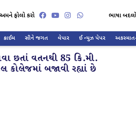
અમને ફોલો કરો
ભાષા બદલ
ક્રાઈમ
સીને જગત
વેપાર
ઈ ન્યુઝ પેપર
અકસ્માત-દ
હોવા છતાં વતનથી 85 કિ.મી.
 કોલેજમાં બજાવી રહ્યાં છે