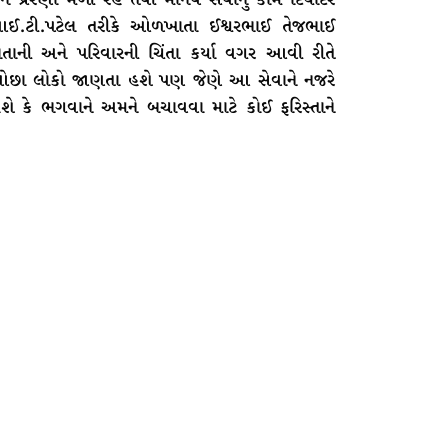
આઈ.ટી.પટેલ તરીકે ઓળખાતા ઈશ્વરભાઈ તેજભાઈ
ની અને પરિવારની ચિંતા કર્યા વગર આવી રીતે
બહુ ઓછા લોકો જાણતા હશે પણ જેણે આ સેવાને નજરે
શે કે ભગવાને અમને બચાવવા માટે કોઈ ફરિસ્તાને