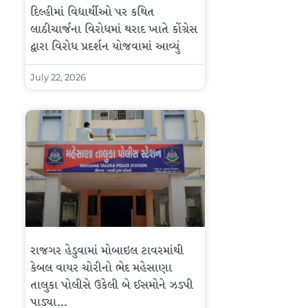
દિલ્હીમાં વિદ્યાર્થીઓ પર કથિત
લાઠીચાર્જના વિરોધમાં થરાદ ખાતે કોંગ્રેસ
દ્વારા વિરોધ પ્રદર્શન યોજવામાં આવ્યું
July 22, 2026
રાજગર હેડુવામાં મોબાઇલ ટાવરમાંથી
કેબલ વાયર ચોરીનો ભેદ મહેસાણા
તાલુકા પોલીસે ઉકેલી બે ઈસમોને ઝડપી
પાડ્યા…