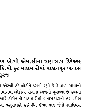
દર એ.પી.એમ.સીના ત્રણ ત્રણ ડિરેક્ટર
િ.મી દુર મહામારીમાં પાલનપુર બનાસ
 ફરજ
ય એટલી હદે લોકોને ડરાવી રહ્યો છે કે કાળા માથાનો
ામારીમાં લોકોએ પોતાના સ્વજનો ગુમાવ્યા છે હાલના
્યારે કોરોનાની મહામારીમાં બનાસકાંઠાની હર હમેશ
લાના પશુપાલકો કઈ રીતે ઉભા થાય જેની રાતદિવસ