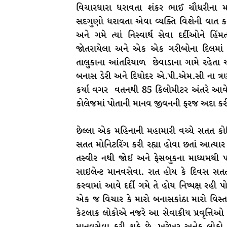
વિચારધારા ધરાવતા શંકર ભાઈ ચૌધરીના માર
સદગુણો ધરાવતા એવા વ્યક્તિ વિશેની વાત કર
અને ગમે ત્યાં નિસ્વાર્થ સેવા દર્દીઓને 
જોતરાયેલા અને એક એક ગરીબોના દિલમાં 
તાલુકાના આંતરિયાળ છેવાડાના ગામે રહેતા અન
બનાસ ડેરી અને દિયોદર એ.પી.એમ.સી ના ત્રણ
કર્યા વગર વતનથી 85 કિલોમીટર અંતરે આવેલ
કોલેજમાં પોતાની માનવ જીવનની ફરજ અદા કરી 
છેલ્લા એક મહિનાની મહામારી વચ્ચે સતત કોવિ
સતત મોનિટરિંગ કરી રહ્યા હોવા છતાં આત્યા
તસ્વીર નથી જોઈ અને ફેસબુકના માધ્યમથ
સાઇલેન્ટ માનવસેવા. રાત હોય કે દિવસ સતત ક
કરવામાં આવે દર્દી ગમે તે હોય નિષ્પક્ષ રહી પ
એક જ વિચાર કે મારો બનાસકાંઠા મારો વિસ્તાર 
કેટલાક લોકોએ નજરે આ સેવાકીય પ્રવૃત્તિઓ
માનવસેવા કરી શકે છે. ખરેખર અનેક લોકો ને