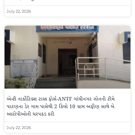
July 22, 2026
એન્ટી નાર્કોટિક્સ ટાસ્ક ફોર્સ-ANTF ગાંધીનગર ઝોનની ટીમે
પાટણના ડેર ગામ પાસેથી 2 કિલો 10 ગ્રામ અફીણ સાથે બે
આરોપીઓની ધરપકડ કરી
July 22, 2026