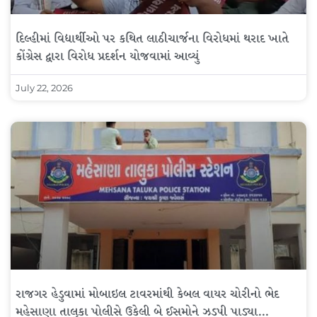
દિલ્હીમાં વિદ્યાર્થીઓ પર કથિત લાઠીચાર્જના વિરોધમાં થરાદ ખાતે
કોંગ્રેસ દ્વારા વિરોધ પ્રદર્શન યોજવામાં આવ્યું
July 22, 2026
રાજગર હેડુવામાં મોબાઇલ ટાવરમાંથી કેબલ વાયર ચોરીનો ભેદ
મહેસાણા તાલુકા પોલીસે ઉકેલી બે ઈસમોને ઝડપી પાડ્યા…