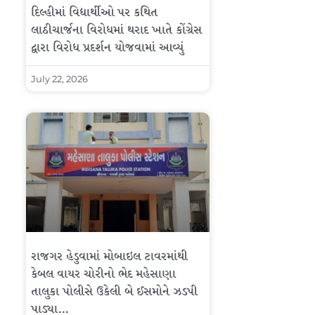
દિલ્હીમાં વિદ્યાર્થીઓ પર કથિત
લાઠીચાર્જના વિરોધમાં થરાદ ખાતે કોંગ્રેસ
દ્વારા વિરોધ પ્રદર્શન યોજવામાં આવ્યું
July 22, 2026
રાજગર હેડુવામાં મોબાઇલ ટાવરમાંથી
કેબલ વાયર ચોરીનો ભેદ મહેસાણા
તાલુકા પોલીસે ઉકેલી બે ઈસમોને ઝડપી
પાડ્યા…