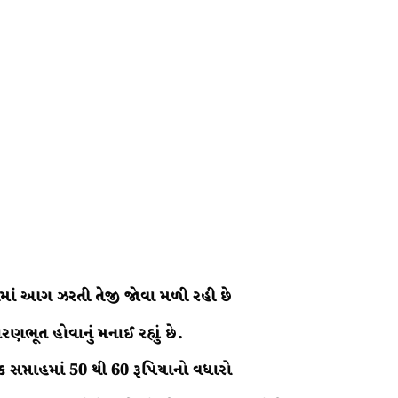
લમાં આગ ઝરતી તેજી જોવા મળી રહી છે
ણભૂત હોવાનું મનાઈ રહ્યું છે.
 સપ્તાહમાં 50 થી 60 રૂપિયાનો વધારો