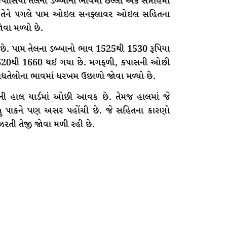
પાસિયા તેલના ડબ્બાના ભાવમાં છેલ્લા એક સપ્તાહમાં
 તો તેને પગલે પામ ઓઇલ સનફ્લાવર ઓઇલ સહિતના
વા મળ્યો છે.
 છે. પામ તેલના ડબ્બાનો ભાવ 1525થી 1530 રૂપિયા
ા 1620થી 1660 થઈ ગયા છે. મગફળી, કપાસની ઓછી
તેલોના ભાવમાં ધરખમ ઉછાળો જોવા મળ્યો છે.
સની હાલ યાર્ડમાં ઓછી આવક છે. તેમજ હાલમાં જે
ળુ પાકને પણ અસર પહોંચી છે. જે સહિતના કારણો
તી તેજી જોવા મળી રહી છે.