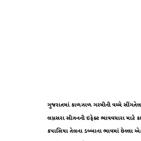
ગુજરાતમાં કાળઝાળ ગરમીની વચ્ચે સીંગતે
લગ્નસરા સીઝનની ઇફેક્ટ ભાવવધારા માટે કાર
કપાસિયા તેલના ડબ્બાના ભાવમાં છેલ્લા એક