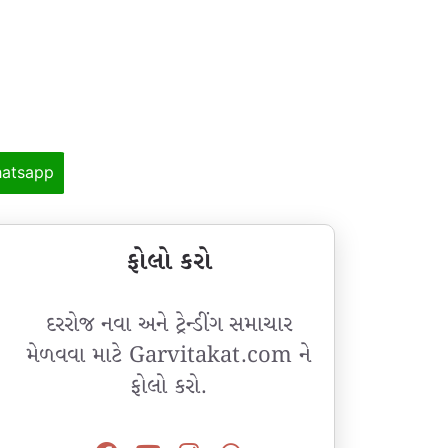
atsapp
ફોલો કરો
દરરોજ નવા અને ટ્રેન્ડીંગ સમાચાર
મેળવવા માટે Garvitakat.com ને
ફોલો કરો.