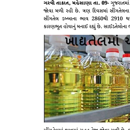
ગરવી તાકાત, મહેસાણા તા. 09-
ગુજરાતમાં
જોવા મળી રહી છે. ત્રણ દિવસમાં સીંગતેલના 
સીંગતેલ ડબ્બાના ભાવ 2860થી 2910 થયા
કારણભૂત હોવાનું મનાઈ રહ્યું છે. સાઈડતેલોન