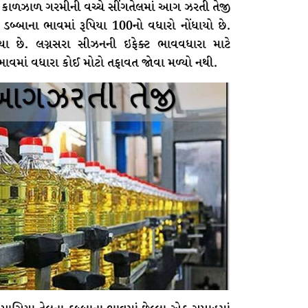
 કાળઝાળ ગરમીની વચ્ચે સીંગતેલમાં આગ ઝરતી તેજી
ડબ્બાના ભાવમાં રૂપિયા 100નો વધારો નોંધાયો છે.
 છે. લગ્નસરા સીઝનની ઇફેક્ટ ભાવવધારા માટે
ા ભાવમાં વધારા કોઈ મોટો તફાવત જોવા મળ્યો નથી.