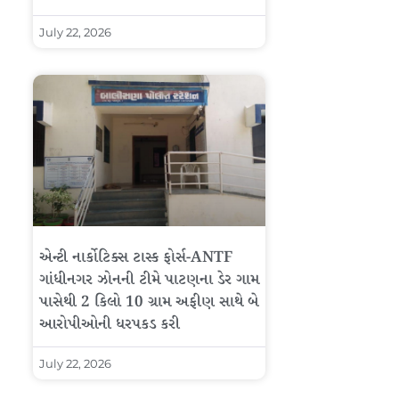
July 22, 2026
એન્ટી નાર્કોટિક્સ ટાસ્ક ફોર્સ-ANTF
ગાંધીનગર ઝોનની ટીમે પાટણના ડેર ગામ
પાસેથી 2 કિલો 10 ગ્રામ અફીણ સાથે બે
આરોપીઓની ધરપકડ કરી
July 22, 2026