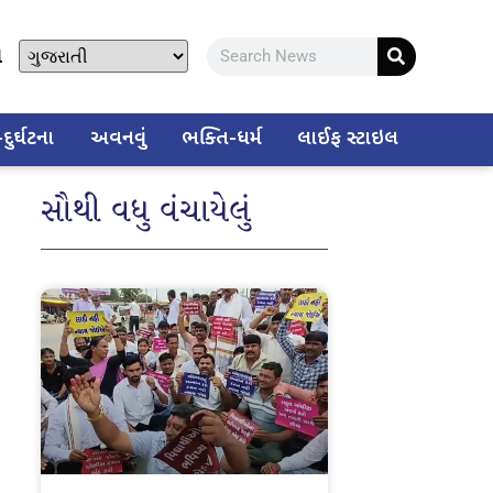
ો
ુર્ઘટના
અવનવું
ભક્તિ-ધર્મ
લાઈફ સ્ટાઇલ
સૌથી વધુ વંચાયેલું