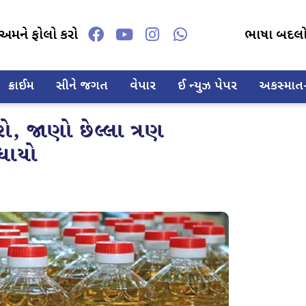
અમને ફોલો કરો
ભાષા બદલ
ક્રાઈમ
સીને જગત
વેપાર
ઈ ન્યુઝ પેપર
અકસ્માત-દ
ો, જાણો છેલ્લા ત્રણ
ંધાયો