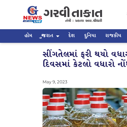
હોમ
ગુજરાત
દેશ
દુનિયા
રાજકીય
સીંગતેલમાં ફરી થયો વધાર
દિવસમાં કેટલો વધારો નો
May 9, 2023