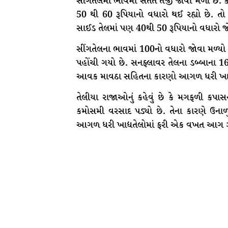
સીંગતેલમાં ભાવમાં સતત તેજી જોવા મળી છે. ક
50 થી 60 રૂપિયાનો વધારો થઈ રહ્યો છે.
સાઈડ તેલમાં પણ 40થી 50 રૂપિયાનો વધારો જો
સીંગતેલના ભાવમાં 100નો વધારો જોવા મળ્યો
પહોંચી ગયો છે. સનફ્લાવર તેલના ડબ્બાન
આવક માવઠા સહિતના કારણો આગળ ધરી ખાદ્ય
તેલીયા રાજાઓનું કહેવું છે કે મગફળી કપા
કમોસમી વરસાદ પડ્યો છે. તેના કારણે ઉના
આગળ ધરી ખાદ્યતેલોમાં ફરી એક વખત આગ ઝર