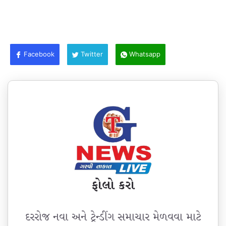
Facebook
Twitter
Whatsapp
ફોલો કરો
દરરોજ નવા અને ટ્રેન્ડીંગ સમાચાર મેળવવા માટે