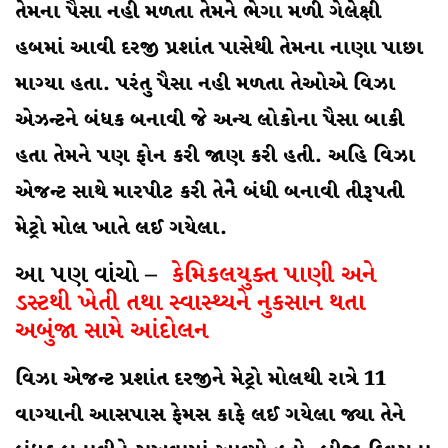
તેમના પૈસા નહી મળતા તેમને ભેગા મળી ગેલેક્ષી
હબમાં આવી દરજી પ્રશાંત પાસેથી તેમના નાણા પાછા
માગ્યા હતા. પરંતુ પૈસા નહી મળતા તેઓએ વિઝા
એઝન્ટને બંધક બનાવી જે અન્ય લોકોના પૈસા બાકી
હતા તેમને પણ ફોન કરી જાણ કરી હતી. અહિ વિઝા
એજન્ટ સાથે મારપીટ કરી તેનેે બંધી બનાવી તીરૂપતી
મેટ્રો મોલ ખાતે લઈ ગયેલા.
આ પણ વાંચો –
કેમિકલયુક્ત પાણી અને
ડસ્ટથી ખેતી તથા સ્વાસ્થ્યને નુકસાન થતા
અબુંજા સામે આંદોલન
વિઝા એજન્ટ પ્રશાંત દરજીને મેટ્રો મોલથી રાત્રે 11
વાગ્યાની આસપાસ ફેમસ કાફે લઈ ગયેલા જ્યા તેને