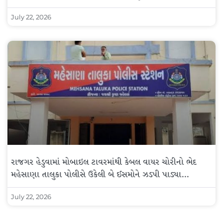
July 22, 2026
રાજગર હેડુવામાં મોબાઇલ ટાવરમાંથી કેબલ વાયર ચોરીનો ભેદ
મહેસાણા તાલુકા પોલીસે ઉકેલી બે ઈસમોને ઝડપી પાડ્યા…
July 22, 2026