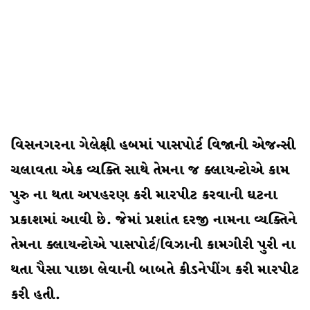
વિસનગરના ગેલેક્ષી હબમાં પાસપોર્ટ વિજાની એજન્સી
ચલાવતા એક વ્યક્તિ સાથે તેમના જ ક્લાયન્ટોએ કામ
પુરુ ના થતા અપહરણ કરી મારપીટ કરવાની ઘટના
પ્રકાશમાં આવી છે. જેમાં પ્રશાંત દરજી નામના વ્યક્તિને
તેમના ક્લાયન્ટોએ પાસપોર્ટ/વિઝાની કામગીરી પુરી ના
થતા પૈસા પાછા લેવાની બાબતે કીડનેપીંગ કરી મારપીટ
કરી હતી.