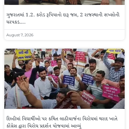
ગુજરાતમાં 1.2. કરોડ રૂપિયાનો દારૂ જપ્ત, 2 રાજસ્થાની શખ્સોની
ધરપકડ….
August 7, 2026
દિલ્હીમાં વિદ્યાર્થીઓ પર કથિત લાઠીચાર્જના વિરોધમાં થરાદ ખાતે
કોંગ્રેસ દ્વારા વિરોધ પ્રદર્શન યોજવામાં આવ્યું