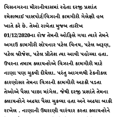
વિસનગરના મીરાનીવાસમાં રહેતા દરજી પ્રશાંત
રમેશભાઈ પાસપોર્ટ/વિઝાની કામગીરી
ગેલેક્ષી હબ
ખાતે
કરે છે. તેઓ રાબેતા મુજબ તારીખ
01/12/2020ના રોજ તેમની ઓફિસે ગયા ત્યારે તેમને
અગાઉ કામગીરી સોપનાર પટેલ વિનય, પટેલ અરૂણ,
પટેલ બ્રીજેશ, પટેલ પ્રીતેશ ત્યા આવી પહોચ્યા હતા.
ઉપરના તમામ ક્લાયન્ટોએ વિઝાની કામગીરી માટે
નાણા પણ ચુકવી દીધેલા. પરંતુ આગળથી ટેકનીકલ
કારણોસર તેમના વિઝાની કામગીરી અટકી પડતા
તેઓએ પૈસા પાછા માંગેલ. જેથી દરજી પ્રશાંતે તેમના
ક્લાયન્ટોને અઢધા પૈસા ચુકવ્યા હતા અને અઢધા બાકી
રાખેલ . નાણાની ઉઘરાણી વારંવાર કરતા ક્લાયન્ટોને