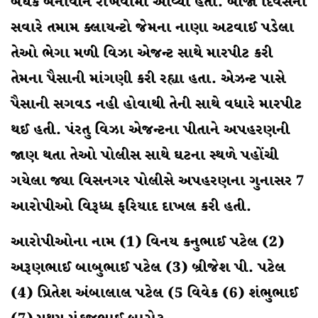
બંધક બનાવીને રાખવામાં આવ્યો હતો. બીજા દિવસના
સવારે તમામ ક્લાયન્ટો જેમના નાણા અટવાઈ પડેલા
તેઓ ભેગા મળી વિઝા એજન્ટ સાથે મારપીટ કરી
તેમના પૈસાની માંગણી કરી રહ્યા હતા. એઝન્ટ પાસે
પૈસાની સગવડ નહી હોવાથી તેની સાથે વધારે મારપીટ
થઈ હતી. પંરતુ વિઝા એજન્ટના પીતાને અપહરણની
જાણ થતા તેઓ પોલીસ સાથે ઘટના સ્થળે પહોંચી
ગયેલા જ્યા વિસનગર પોલીસે અપહરણના ગુનાસર 7
આરોપીઓ વિરૂધ્ધ ફરિયાદ દાખલ કરી હતી.
આરોપીઓના નામ (1) વિનય કનુભાઈ પટેલ (2)
અરૂણભાઈ બાબુભાઈ પટેલ (3) બ્રીજેશ પી. પટેલ
(4) પ્રિતેશ અંબાલાલ પટેલ (5 વિવેક (6) શંભુભાઈ