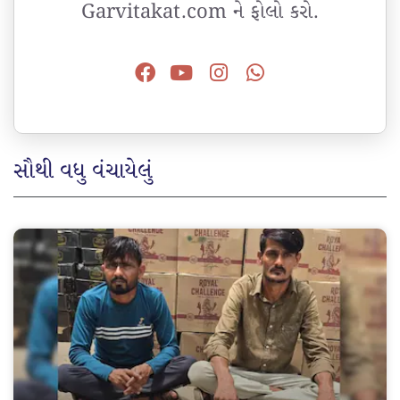
Garvitakat.com ને ફોલો કરો.
સૌથી વધુ વંચાયેલું