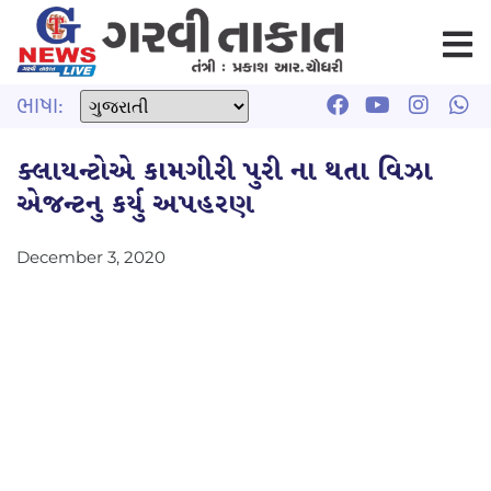
ભાષા:
ક્લાયન્ટોએ કામગીરી પુરી ના થતા વિઝા
એજન્ટનુ કર્યુ અપહરણ
December 3, 2020