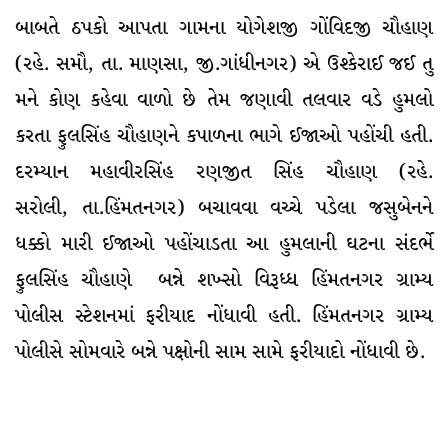
બાબતે ઠપકો આપતા ગામના યોગેશજી ગોંવિદજી ચૌહાણ
(રહે. સમૌ, તા. માણસા, જી.ગાંધીનગર) એ ઉશ્કેરાઈ જઈ તુ
મને કોણ કહેવા વાળો છે તેમ જણાવી તલવાર વડે હુમલો
કરતા ફુલસિંહ ચૌહાણને કપાળના ભાગે ઈજાઓ પહોંચી હતી.
દરમ્યાન મહાવીરસિંહ રણજીત સિંહ ચૌહાણ (રહે.
સરોલી, તા.હિંમતનગર) બચાવવા વચ્ચે પડેલા જસુબેનને
ધક્કો મારી ઈજાઓ પહોંચાડતા આ હુમલાની ઘટના સંદર્ભે
ફુલસિંહ ચૌહાણે બન્ને શખ્સો વિરૂધ્ધ હિંમતનગર ગ્રામ્ય
પોલીસ સ્ટેશનમાં ફરીયાદ નોંધાવી હતી. હિંમતનગર ગ્રામ્ય
પોલીસે સોમવારે બન્ને પક્ષોની સામ સામે ફરીયાદો નોંધાવી છે.