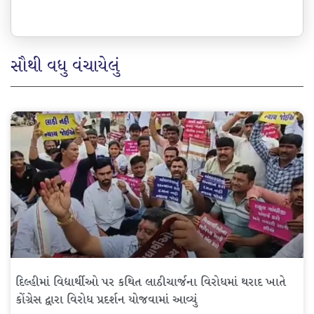
સૌથી વધુ વંચાયેલું
દિલ્હીમાં વિદ્યાર્થીઓ પર કથિત લાઠીચાર્જના વિરોધમાં થરાદ ખાતે
કોંગ્રેસ દ્વારા વિરોધ પ્રદર્શન યોજવામાં આવ્યું