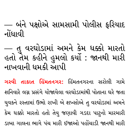
— બંને પક્ષોએ સામસામી પોલીસ ફરિયાદ
નોંધાવી
— તુ વરઘોડામાં અમને કેમ ધક્કો મારતો
હતો તેમ કહીને હુમલો કર્યો : જાનથી મારી
નાખવાની ધમકી આપી
ગરવી તાકાત હિંમતનગર:
હિંમતનગરના સરોલી ગામે
શનિવારે લગ્ન પ્રસંગે યોજાયેલા વરઘોડામાંથી પોતાના ઘરે જતા
યુવકને રસ્તામાં ઉભો રાખી બે શખ્સોએ તુ વરઘોડામાં અમને
કેમ ધક્કો મારતો હતો તેવુ જણાવી ગડદા પાટુનો મારમારી
ડાબા ગાલના ભાગે પંચ મારી ઈજાઓ પહોંચાડી જાનથી મારી