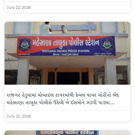
July 22, 2026
રાજગર હેડુવામાં મોબાઇલ ટાવરમાંથી કેબલ વાયર ચોરીનો ભેદ
મહેસાણા તાલુકા પોલીસે ઉકેલી બે ઈસમોને ઝડપી પાડ્યા…
July 22, 2026