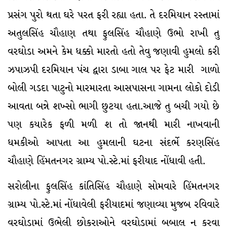
પ્રસંગ પુરો થતા ઘરે પરત ફરી રહ્યા હતા. તે દરમિયાન રસ્તામાં
અતુલસિંહ ચૌહાણ તથા ફુલસિંહ ચૌહાણે ઉભો રાખી તુ
વરઘોડા અમને કેમ ધક્કો મારતો હતો તેવુ જણાવી હુમલો કરી
ઝપાઝપી દરમિયાન પંચ દ્વારા ડાબા ગાલ પર ફેટ મારી ગાળો
બોલી ગડદા પાટુનો મારમારતા આસપાસના ગામના લોકો દોડી
આવતા બન્ને શખ્સો ભાગી છુટયા હતા.આજે તુ બચી ગયો છે
પણ કયારેક ફળી મળી શ તો જાનથી મારી નાખવાની
ધમકીઓ આપતા આ હુમલાની ઘટના સંદર્ભે કરણસિંહ
ચૌહાણે હિંમતનગર ગ્રામ્ય પો.સ્ટે.માં ફરીયાદ નોંધાવી હતી.
સરોલીના ફુલસિંહ કાંતિસિંહ ચૌહાણે સોમવારે હિંમતનગર
ગ્રામ્ય પો.સ્ટે.માં નોંધાવેલી ફરીયાદમાં જણાવ્યા મુજબ રવિવારે
વરઘોડામાં ઉભેલી છોકરાઓને વરઘોડામાં બબાલ ન કરવા