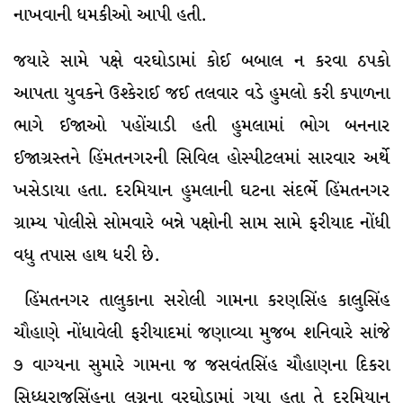
નાખવાની ધમકીઓ આપી હતી.
જયારે સામે પક્ષે વરઘોડામાં કોઈ બબાલ ન કરવા ઠપકો
આપતા યુવકને ઉશ્કેરાઈ જઈ તલવાર વડે હુમલો કરી કપાળના
ભાગે ઈજાઓ પહોંચાડી હતી હુમલામાં ભોગ બનનાર
ઈજાગ્રસ્તને હિંમતનગરની સિવિલ હોસ્પીટલમાં સારવાર અર્થે
ખસેડાયા હતા. દરમિયાન હુમલાની ઘટના સંદર્ભે હિંમતનગર
ગ્રામ્ય પોલીસે સોમવારે બન્ને પક્ષોની સામ સામે ફરીયાદ નોંધી
વધુ તપાસ હાથ ધરી છે.
હિંમતનગર તાલુકાના સરોલી ગામના કરણસિંહ કાલુસિંહ
ચૌહાણે નોંધાવેલી ફરીયાદમાં જણાવ્યા મુજબ શનિવારે સાંજે
૭ વાગ્યના સુમારે ગામના જ જસવંતસિંહ ચૌહાણના દિકરા
સિધ્ધરાજસિંહના લગ્નના વરઘોડામાં ગયા હતા તે દરમિયાન