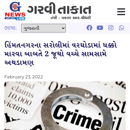
ભાષા:
હિંમતનગરના સરોલીમાં વરઘોડામાં ધક્કો
મારવા બાબતે 2 જૂથો વચ્ચે સામસામે
અથડામણ
February 23, 2022