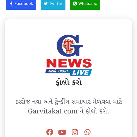
Facebook
Twitter
Whatsapp
ફોલો કરો
દરરોજ નવા અને ટ્રેન્ડીંગ સમાચાર મેળવવા માટે
Garvitakat.com ને ફોલો કરો.