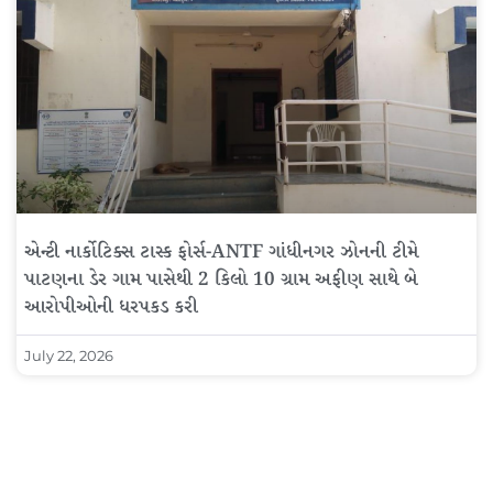
એન્ટી નાર્કોટિક્સ ટાસ્ક ફોર્સ-ANTF ગાંધીનગર ઝોનની ટીમે
પાટણના ડેર ગામ પાસેથી 2 કિલો 10 ગ્રામ અફીણ સાથે બે
આરોપીઓની ધરપકડ કરી
July 22, 2026