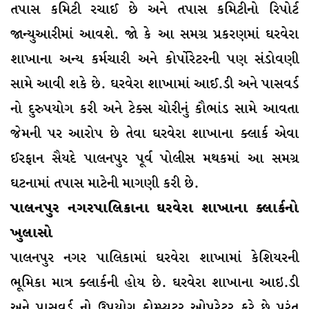
તપાસ કમિટી રચાઈ છે અને તપાસ કમિટીનો રિપોર્ટ
જાન્યુઆરીમાં આવશે. જો કે આ સમગ્ર પ્રકરણમાં ઘરવેરા
શાખાના અન્ય કર્મચારી અને કોર્પોરેટરની પણ સંડોવણી
સામે આવી શકે છે. ઘરવેરા શાખામાં આઈ.ડી અને પાસવર્ડ
નો દુરુપયોગ કરી અને ટેક્સ ચોરીનું કૌભાંડ સામે આવતા
જેમની પર આરોપ છે તેવા ઘરવેરા શાખાના ક્લાર્ક એવા
ઈરફાન સૈયદે પાલનપુર પૂર્વ પોલીસ મથકમાં આ સમગ્ર
ઘટનામાં તપાસ માટેની માગણી કરી છે.
પાલનપુર નગરપાલિકાના ઘરવેરા શાખાના ક્લાર્કનો
ખુલાસો
પાલનપુર નગર પાલિકામાં ઘરવેરા શાખામાં કેશિયરની
ભૂમિકા માત્ર ક્લાર્કની હોય છે. ઘરવેરા શાખાના આઇ.ડી
અને પાસવર્ડ નો ઉપયોગ કોમ્પ્યુટર ઓપરેટર કરે છે પરંતુ