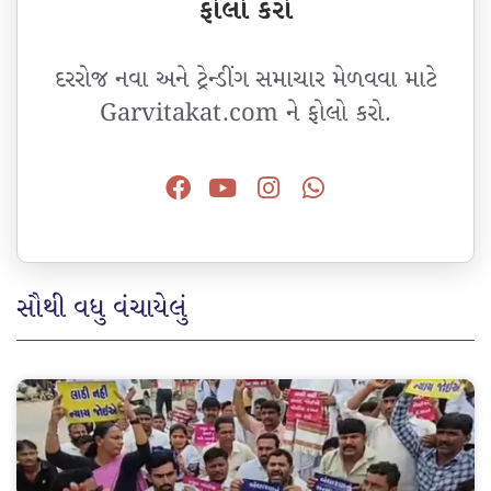
ફોલો કરો
દરરોજ નવા અને ટ્રેન્ડીંગ સમાચાર મેળવવા માટે
Garvitakat.com ને ફોલો કરો.
સૌથી વધુ વંચાયેલું