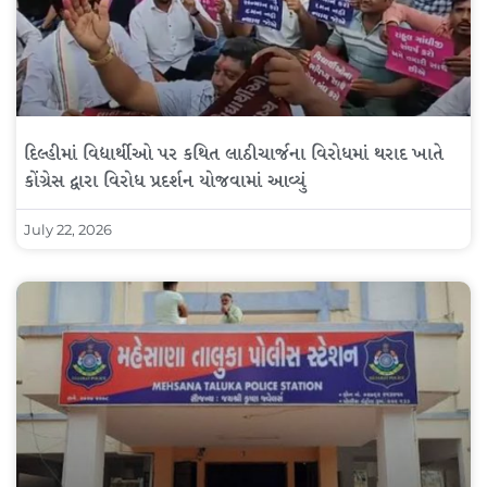
દિલ્હીમાં વિદ્યાર્થીઓ પર કથિત લાઠીચાર્જના વિરોધમાં થરાદ ખાતે
કોંગ્રેસ દ્વારા વિરોધ પ્રદર્શન યોજવામાં આવ્યું
July 22, 2026