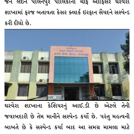
જેને લઈને પાલનપુર પાલિકાના ચીફ ઓફિસરે ઘરવેરા
શાખામાં ફરજ બતાવતા કેસર ક્લાર્ક ઇરફાન સૈયદને સસ્પેન્ડ
કરી દીધો છે.
ઘરવેરા શાખાના કેશિયરનું આઈ.ડી છે એટલે તેની
જવાબદારી છે તેમ માનીને સસ્પેન્ડ કર્યો છે. પરંતુ મહત્વની
બાબતે છે કે સસ્પેન્ડ કર્યા બાદ આ સમગ્ર મામલા માટે