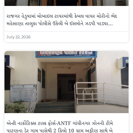
રાજગર હેડુવામાં મોબાઇલ ટાવરમાંથી કેબલ વાયર ચોરીનો ભેદ
મહેસાણા તાલુકા પોલીસે ઉકેલી બે ઈસમોને ઝડપી પાડ્યા…
July 22, 2026
એન્ટી નાર્કોટિક્સ ટાસ્ક ફોર્સ-ANTF ગાંધીનગર ઝોનની ટીમે
પાટણના ડેર ગામ પાસેથી 2 કિલો 10 ગ્રામ અફીણ સાથે બે