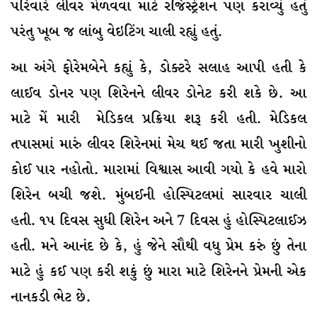
પરિવારે લીવર મેળવવા માટે રજિસ્ટ્રેશન પણ કરાવ્યું હતું
પરંતુ ખૂબ જ લાંબુ વેઇટિંગ ચાલી રહ્યું હતું.
આ અંગે ફોરેમબેને કહ્યું કે, ડોક્ટરે સલાહ આપી હતી કે
લાઈવ ડોનર પણ શિરેનને લીવર ડોનેટ કરી શકે છે. આ
માટે મેં મારી મેડિકલ પ્રક્રિયા શરૂ કરી હતી. મેડિકલ
તપાસમાં મારું લીવર શિરેનમાં મેચ થઈ જતા મારી ખુશીનો
કોઈ પાર નહોતો. મારામાં વિશ્વાસ આવી ગયો કે હવે મારો
શિરેન બચી જશે. મુંબઈની હોસ્પિટલમાં સારવાર ચાલી
હતી. ૧૫ દિવસ સુધી શિરેન અને 7 દિવસ હું હોસ્પિટલાઈઝ
હતી. મને આનંદ છે કે, હું જેને સૌથી વધુ પ્રેમ કરું છું તેના
માટે હું કઈ પણ કરી શકું છું મારા માટે શિરેનને પ્રેમની એક
નાનકડી ભેટ છે.