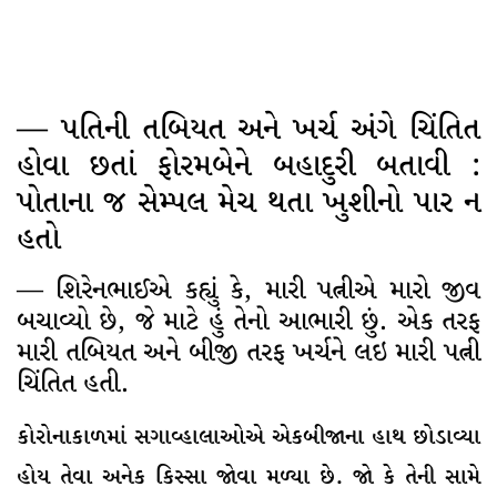
— પતિની તબિયત અને ખર્ચ અંગે ચિંતિત
હોવા છતાં ફોરમબેને બહાદુરી બતાવી :
પોતાના જ સેમ્પલ મેચ થતા ખુશીનો પાર ન
હતો
— શિરેનભાઈએ કહ્યું કે, મારી પત્નીએ મારો જીવ
બચાવ્યો છે, જે માટે હું તેનો આભારી છું. એક તરફ
મારી તબિયત અને બીજી તરફ ખર્ચને લઇ મારી પત્ની
ચિંતિત હતી.
કોરોનાકાળમાં સગાવ્હાલાઓએ એકબીજાના હાથ છોડાવ્યા
હોય તેવા અનેક કિસ્સા જોવા મળ્યા છે. જો કે તેની સામે