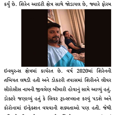
કર્યું છે. શિરેન આઇટી ક્ષે
ત્ર સાથે જોડાયલ છે, જ્યારે ફોરમ
ઈન્સ્યુરન્સ ક્ષેત્રમાં કાર્યરત છે. વર્ષ 2020માં શિરેનની
તબિયત લથડી હતી અને ડોકટરી તપાસમાં શિરીનને લીવર
સીરોસીસ નામની જીવલેણ બીમારી હોવાનું સામે આવ્યું હતું.
ડોક્ટરે જણાવ્યું હતું કે લિવર ટ્રાન્સપ્લાન્ટ કરવું પડશે અને
કોરોનામાં ઈન્ફેક્શન વધવાની શક્યતાઓ પણ હતી. જેથી