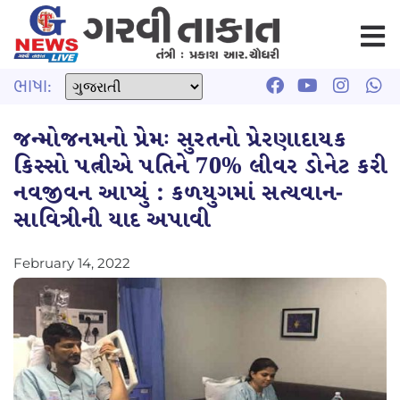
ભાષા:
જન્મોજનમનો પ્રેમઃ સુરતનો પ્રેરણાદાયક
કિસ્સો પત્નીએ પતિને 70% લીવર ડોનેટ કરી
નવજીવન આપ્યું : કળયુગમાં સત્યવાન-
સાવિત્રીની યાદ અપાવી
February 14, 2022