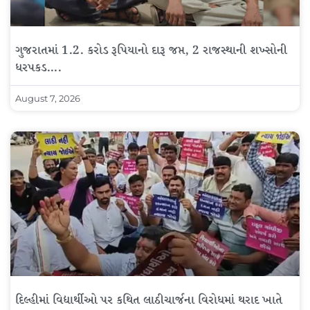
ગુજરાતમાં 1.2. કરોડ રૂપિયાનો દારૂ જપ્ત, 2 રાજસ્થાની શખ્સોની
ધરપકડ….
August 7, 2026
દિલ્હીમાં વિદ્યાર્થીઓ પર કથિત લાઠીચાર્જના વિરોધમાં થરાદ ખાતે