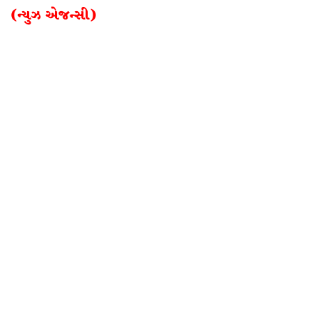
(ન્યુઝ એજન્સી)