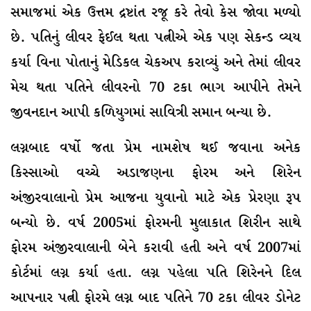
સમાજમાં એક ઉત્તમ દ્રષ્ટાંત રજૂ કરે તેવો કેસ જોવા મળ્યો
છે. પતિનું લીવર ફેઈલ થતા પત્નીએ એક પણ સેકન્ડ વ્યય
કર્યા વિના પોતાનું મેડિકલ ચેકઅપ કરાવ્યું અને તેમાં લીવર
મેચ થતા પતિને લીવરનો 70 ટકા ભાગ આપીને તેમને
જીવનદાન આપી કળિયુગમાં સાવિત્રી સમાન બન્યા છે.
લગ્નબાદ વર્ષો જતા પ્રેમ નામશેષ થઈ જવાના અનેક
કિસ્સાઓ વચ્ચે અડાજણના ફોરમ અને શિરેન
અંજીરવાલાનો પ્રેમ આજના યુવાનો માટે એક પ્રેરણા રૂપ
બન્યો છે. વર્ષ 2005માં ફોરમની મુલાકાત શિરીન સાથે
ફોરમ અંજીરવાલાની બેને કરાવી હતી અને વર્ષ 2007માં
કોર્ટમાં લગ્ન કર્યા હતા. લગ્ન પહેલા પતિ શિરેનને દિલ
આપનાર પત્ની ફોરમે લગ્ન બાદ પતિને 70 ટકા લીવર ડોનેટ