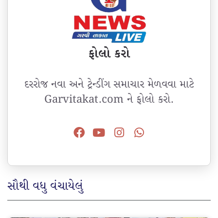
ફોલો કરો
દરરોજ નવા અને ટ્રેન્ડીંગ સમાચાર મેળવવા માટે
Garvitakat.com ને ફોલો કરો.
સૌથી વધુ વંચાયેલું