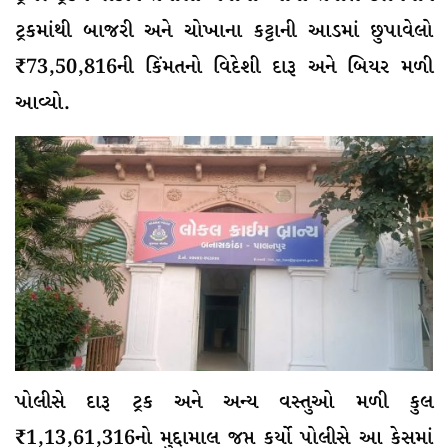
ટ્રકમાંથી બાજરી અને ચોખાના કટ્ટાની આડમાં છુપાવેલો
₹73,50,816ની કિંમતનો વિદેશી દારૂ અને બિયર મળી
આવ્યો.
પોલીસે દારૂ ટ્રક અને અન્ય વસ્તુઓ મળી કુલ
₹1,13,61,316નો મુદ્દામાલ જપ્ત કર્યો પોલીસે આ કેસમાં