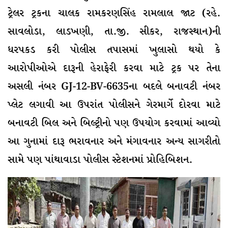
ટ્રેલર ટ્રકના ચાલક રામકરણસિંહ રામલાલ જાટ (રહે.
સાવલોડા, લાડખણી, તા.જી. સીકર, રાજસ્થાન)ની
ધરપકડ કરી પોલીસ તપાસમાં ખુલાસો થયો કે
આરોપીઓએ દારૂની હેરાફેરી કરવા માટે ટ્રક પર તેના
અસલી નંબર GJ-12-BV-6635ના બદલે બનાવટી નંબર
પ્લેટ લગાવી આ ઉપરાંત પોલીસને ગેરમાર્ગે દોરવા માટે
બનાવટી બિલ અને બિલ્ટ્રીનો પણ ઉપયોગ કરવામાં આવ્યો
આ ગુનામાં દારૂ ભરાવનાર અને મંગાવનાર અન્ય સાગરીતો
સામે પણ પાંથાવાડા પોલીસ સ્ટેશનમાં પ્રોહિબિશન.