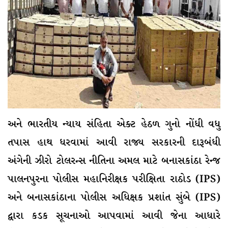
અને ભારતીય ન્યાય સંહિતા એક્ટ હેઠળ ગુનો નોંધી વધુ
તપાસ હાથ ધરવામાં આવી રાજ્ય સરકારની દારૂબંધી
અંગેની ઝીરો ટોલરન્સ નીતિના અમલ માટે બનાસકાંઠા રેન્જ
પાલનપુરના પોલીસ મહાનિરીક્ષક પરીક્ષિતા રાઠોડ (IPS)
અને બનાસકાંઠાના પોલીસ અધિક્ષક પ્રશાંત સુંબે (IPS)
દ્વારા કડક સૂચનાઓ આપવામાં આવી જેના આધારે