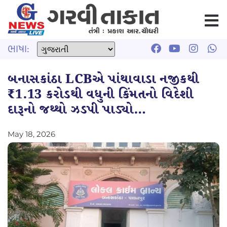
ભાષા:
બનાસકાંઠા LCBએ પાંથાવાડા નજીકથી
₹1.13 કરોડથી વધુની કિંમતનો વિદેશી
દારૂનો જથ્થો ઝડપી પાડ્યો…
May 18, 2026