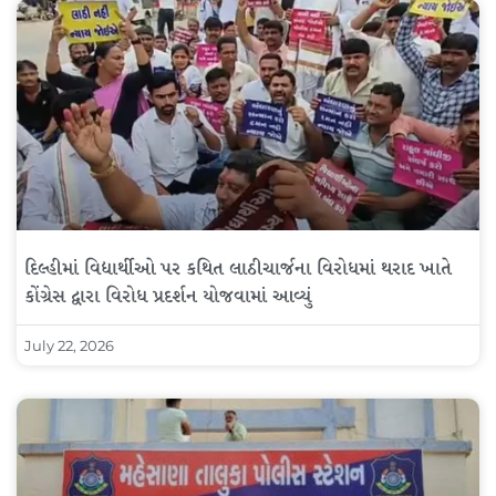
દિલ્હીમાં વિદ્યાર્થીઓ પર કથિત લાઠીચાર્જના વિરોધમાં થરાદ ખાતે
કોંગ્રેસ દ્વારા વિરોધ પ્રદર્શન યોજવામાં આવ્યું
July 22, 2026