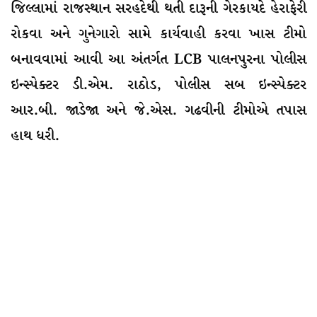
જિલ્લામાં રાજસ્થાન સરહદેથી થતી દારૂની ગેરકાયદે હેરાફેરી
રોકવા અને ગુનેગારો સામે કાર્યવાહી કરવા ખાસ ટીમો
બનાવવામાં આવી આ અંતર્ગત LCB પાલનપુરના પોલીસ
ઇન્સ્પેક્ટર ડી.એમ. રાઠોડ, પોલીસ સબ ઇન્સ્પેક્ટર
આર.બી. જાડેજા અને જે.એસ. ગઢવીની ટીમોએ તપાસ
હાથ ધરી.