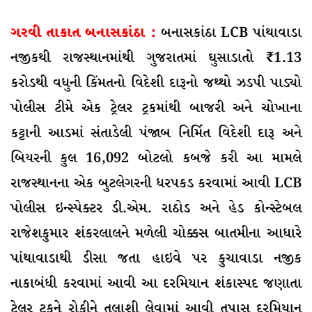
ગરવી તાકાત બનાસકાંઠા :
બનાસકાંઠા LCB પાંથાવાડા
નજીકથી રાજસ્થાનમાંથી ગુજરાતમાં ઘુસાડાતો ₹1.13
કરોડથી વધુની કિંમતનો વિદેશી દારૂનો જથ્થો ઝડપી પાડ્યો
પોલીસ ટીમે એક ટ્રેલર ટ્રકમાંથી બાજરી અને ચોખાના
કટ્ટાની આડમાં સંતાડેલી પંજાબ નિર્મિત વિદેશી દારૂ અને
બિયરની કુલ 16,092 બોટલો કબજે કરી આ મામલે
રાજસ્થાનના એક બુટલેગરની ધરપકડ કરવામાં આવી LCB
પોલીસ ઇન્સ્પેક્ટર ડી.એમ. રાઠોડ અને હેડ કોન્સ્ટેબલ
રાજેશકુમાર શંકરલાલને મળેલી ચોક્કસ બાતમીના આધારે
પાંથાવાડાથી ડીસા જતા હાઇવે પર કુચાવાડા નજીક
નાકાબંધી કરવામાં આવી આ દરમિયાન શંકાસ્પદ જણાતા
ટ્રેલર ટ્રકને રોકીને તલાશી લેવામાં આવી તપાસ દરમિયાન