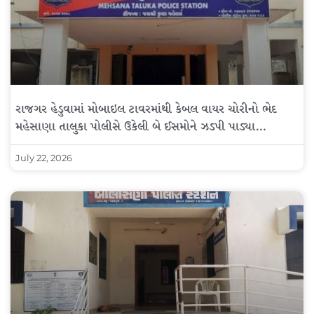
રાજગર હેડુવામાં મોબાઇલ ટાવરમાંથી કેબલ વાયર ચોરીનો ભેદ
મહેસાણા તાલુકા પોલીસે ઉકેલી બે ઈસમોને ઝડપી પાડ્યા…
July 22, 2026