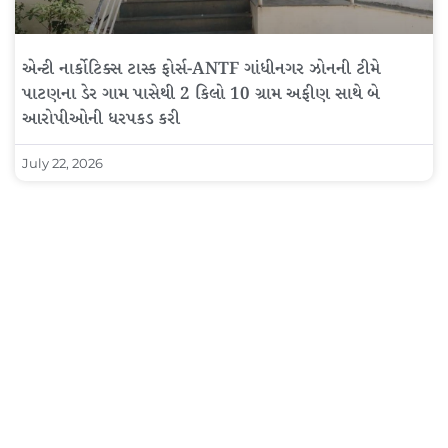
એન્ટી નાર્કોટિક્સ ટાસ્ક ફોર્સ-ANTF ગાંધીનગર ઝોનની ટીમે
પાટણના ડેર ગામ પાસેથી 2 કિલો 10 ગ્રામ અફીણ સાથે બે
આરોપીઓની ધરપકડ કરી
July 22, 2026