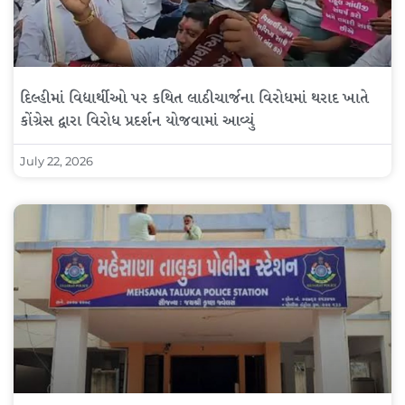
દિલ્હીમાં વિદ્યાર્થીઓ પર કથિત લાઠીચાર્જના વિરોધમાં થરાદ ખાતે
કોંગ્રેસ દ્વારા વિરોધ પ્રદર્શન યોજવામાં આવ્યું
July 22, 2026