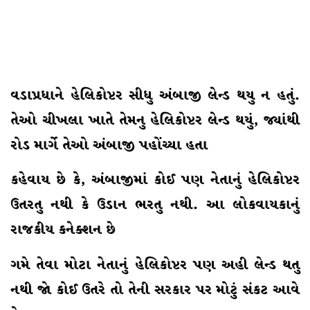
વડાપ્રધાને હેલિકોપ્ટર સીધુ અંબાજી લેન્ડ થયુ ન હતું.
તેઓ ચીખલા ખાતે તેમનુ હેલિકોપ્ટર લેન્ડ થયું, જ્યાંથી
રોડ માર્ગે તેઓ અંબાજી પહોંચ્યા હતા
કહેવાય છે કે, અંબાજીમાં કોઈ પણ નેતાનું હેલિકોપ્ટર
ઉતરતુ નથી કે ઉડાન ભરતુ નથી. આ લોકવાયકાનું
રાજકીય કનેક્શન છે
ગમે તેવા મોટા નેતાનું હેલિકોપ્ટર પણ અહી લેન્ડ થતુ
નથી જો કોઈ ઉતરે તો તેની સરકાર પર મોટું સંકટ આવે