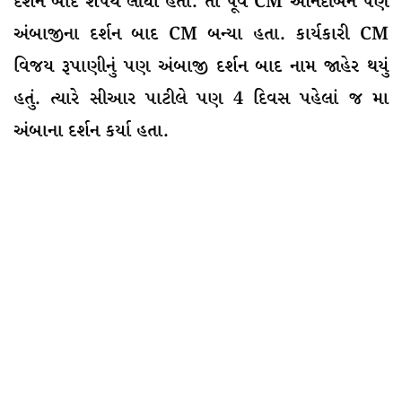
દર્શન બાદ શપથ લીધા હતા. તો પૂર્વ CM આનંદીબેન પણ
અંબાજીના દર્શન બાદ CM બન્યા હતા. કાર્યકારી CM
વિજય રૂપાણીનું પણ અંબાજી દર્શન બાદ નામ જાહેર થયું
હતું. ત્યારે સીઆર પાટીલે પણ 4 દિવસ પહેલાં જ મા
અંબાના દર્શન કર્યા હતા.