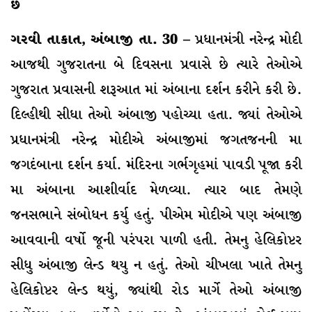
છે
ગરવી તાકાત, અંબાજી તા. 30 –
પ્રધાનમંત્રી નરેન્દ્ર મોદી
આજથી ગુજરાતના બે દિવસના પ્રવાસે છે ત્યારે તેઓએ
ગુજરાત પ્રવાસની શરૂઆત માં અંબાના દર્શન કરીને કરી છે.
દિલ્હીથી સીધા તેઓ અંબાજી પહોચ્યા હતા. જ્યાં તેઓએ
પ્રધાનમંત્રી નરેન્દ્ર મોદીએ અંબાજીમાં જગતજનની મા
જગદંબાના દર્શન કર્યા. મંદિરના ગર્ભગૃહમાં પાવડી પૂજા કરી
મા અંબાના આશીર્વાદ મેળવ્યા. ત્યાર બાદ તેમણે
જનસભાને સંબોધન કર્યુ હતું. પીએમ મોદીએ પણ અંબાજી
આવવાની વર્ષો જૂની પરંપરા પાળી હતી. તેમનુ હેલિકોપ્ટર
સીધુ અંબાજી લેન્ડ થયુ ન હતું. તેઓ ચીખલા ખાતે તેમનુ
હેલિકોપ્ટર લેન્ડ થયું, જ્યાંથી રોડ માર્ગે તેઓ અંબાજી