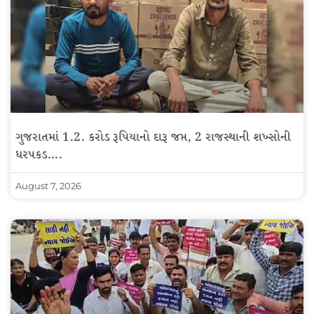
ગુજરાતમાં 1.2. કરોડ રૂપિયાનો દારૂ જપ્ત, 2 રાજસ્થાની શખ્સોની
ધરપકડ….
August 7, 2026