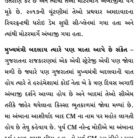
ઉતરાણ કરે છે અને ત્યાંથી તેઓ મોટરમાર્ગે અંબાજીમાં પગ
મૂકે છે. ૨૦૧૭ની ચૂંટણીમાં તેઓ પ્રથવાર અમદાવાદના
રિવરફ્રન્ટથી ધરોઇ ડેમ સુધી સી-પ્લેનમાં ગયા હતા અને
ત્યાંથી મોટરમાર્ગે અંબાજી ગયા હતા.
મુખ્યમંત્રી બદલાય ત્યારે પણ માતા આપે છે સંકેત –
ગુજરાતના રાજકારણમાં એક એવી સ્ટ્રેટેજી એવી પણ જોવા
મળી છે જ્યારે પણ ગુજરાતમાં મુખ્યમંત્રી બદલવાની વાત
હોય ત્યારે તે હરહંમેશામાં કોઈ નેતા બે કે ત્રણ દિવસ અગાઉ
અંબાજી દર્શને આવ્યા હોય છે અને બાદમાં તેઓ સીએમ
તરીકે જાહેર થયેલાના કિસ્સા ભૂતકાળમાં જોવા મળ્યાં છે.
મા અંબાના આશીર્વાદ બાદ CM ના નામ પર મહોર લાગતી
હોય છે તેવુ કહેવાય છે. પૂર્વ CM નરેન્દ્ર મોદીએ મા અંબાના