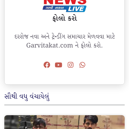
ફોલો કરો
દરરોજ નવા અને ટ્રેન્ડીંગ સમાચાર મેળવવા માટે
Garvitakat.com ને ફોલો કરો.
સૌથી વધુ વંચાયેલું