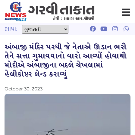
ભાષા:
અંબાજી મંદિર પરથી જે નેતાએ ઊડાન ભરી
તેને સત્તા ગુમાવવાનો વારો આવ્યોં હોવાથી
મોદીએ અંબાજીના બદલે ચેખલામાં
હેલીકોપ્ટર લેન્ડ કરાવ્યું
October 30, 2023