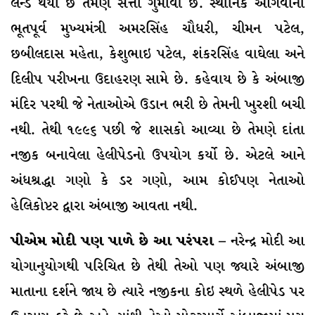
લેન્ડ થયાં છે તેમણે સત્તા ગુમાવી છે. સ્થાનિક આગેવાનો
ભૂતપૂર્વ મુખ્યમંત્રી અમરસિંહ ચૌધરી, ચીમન પટેલ,
છબીલદાસ મહેતા, કેશુભાઇ પટેલ, શંકરસિંહ વાઘેલા અને
દિલીપ પરીખના ઉદાહરણ સામે છે. કહેવાય છે કે અંબાજી
મંદિર પરથી જે નેતાઓએ ઉડાન ભરી છે તેમની ખુરશી બચી
નથી. તેથી ૧૯૯૬ પછી જે શાસકો આવ્યા છે તેમણે દાંતા
નજીક બનાવેલા હેલીપેડનો ઉપયોગ કર્યો છે. એટલે આને
અંધશ્રદ્ધા ગણો કે ડર ગણો, આમ કોઈપણ નેતાઓ
હેલિકોપ્ટર દ્વારા અંબાજી આવતા નથી.
પીએમ મોદી પણ પાળે છે આ પરંપરા –
નરેન્દ્ર મોદી આ
યોગાનુયોગથી પરિચિત છે તેથી તેઓ પણ જ્યારે અંબાજી
માતાના દર્શને જાય છે ત્યારે નજીકના કોઇ સ્થળે હેલીપેડ પર