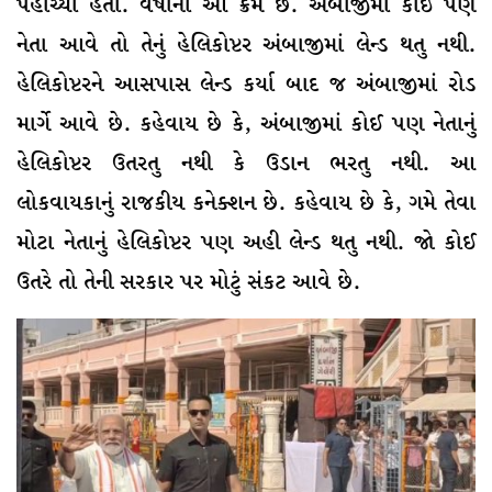
પહોંચ્યા હતા. વર્ષોનો આ ક્રમ છે. અંબાજીમાં કોઈ પણ
નેતા આવે તો તેનું હેલિકોપ્ટર અંબાજીમાં લેન્ડ થતુ નથી.
હેલિકોપ્ટરને આસપાસ લેન્ડ કર્યા બાદ જ અંબાજીમાં રોડ
માર્ગે આવે છે. કહેવાય છે કે, અંબાજીમાં કોઈ પણ નેતાનું
હેલિકોપ્ટર ઉતરતુ નથી કે ઉડાન ભરતુ નથી. આ
લોકવાયકાનું રાજકીય કનેક્શન છે. કહેવાય છે કે, ગમે તેવા
મોટા નેતાનું હેલિકોપ્ટર પણ અહી લેન્ડ થતુ નથી. જો કોઈ
ઉતરે તો તેની સરકાર પર મોટું સંકટ આવે છે.