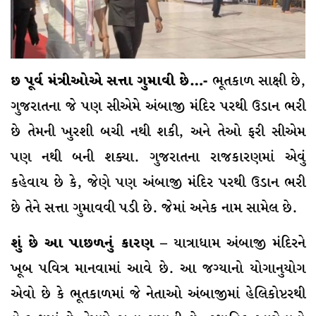
છ પૂર્વ મંત્રીઓએ સત્તા ગુમાવી છે…-
ભૂતકાળ સાક્ષી છે,
ગુજરાતના જે પણ સીએમે અંબાજી મંદિર પરથી ઉડાન ભરી
છે તેમની ખુરશી બચી નથી શકી, અને તેઓ ફરી સીએમ
પણ નથી બની શક્યા. ગુજરાતના રાજકારણમાં એવું
કહેવાય છે કે, જેણે પણ અંબાજી મંદિર પરથી ઉડાન ભરી
છે તેને સત્તા ગુમાવવી પડી છે. જેમાં અનેક નામ સામેલ છે.
શું છે આ પાછળનું કારણ –
યાત્રાધામ અંબાજી મંદિરને
ખૂબ પવિત્ર માનવામાં આવે છે. આ જગ્યાનો યોગાનુયોગ
એવો છે કે ભૂતકાળમાં જે નેતાઓ અંબાજીમાં હેલિકોપ્ટરથી