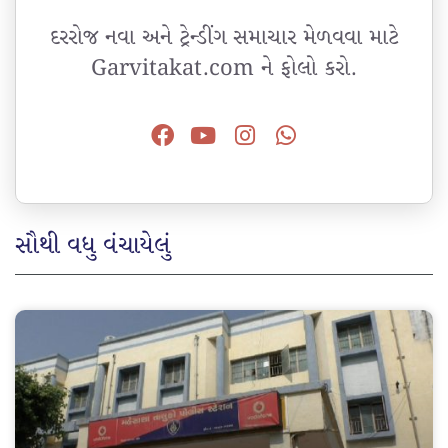
દરરોજ નવા અને ટ્રેન્ડીંગ સમાચાર મેળવવા માટે
Garvitakat.com ને ફોલો કરો.
સૌથી વધુ વંચાયેલું