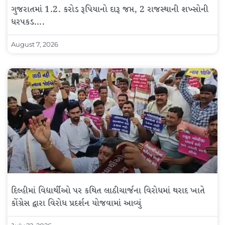
ગુજરાતમાં 1.2. કરોડ રૂપિયાનો દારૂ જપ્ત, 2 રાજસ્થાની શખ્સોની
ધરપકડ….
August 7, 2026
દિલ્હીમાં વિદ્યાર્થીઓ પર કથિત લાઠીચાર્જના વિરોધમાં થરાદ ખાતે
કોંગ્રેસ દ્વારા વિરોધ પ્રદર્શન યોજવામાં આવ્યું