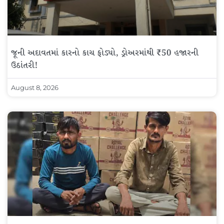
જૂની અદાવતમાં કારનો કાચ ફોડ્યો, ડ્રોઅરમાંથી ₹50 હજારની
ઉઠાંતરી!
August 8, 2026