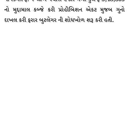
નો મુદ્દામાલ કબ્જે કરી પ્રોહીબિશન એકટ મુજબ ગુનો
દાખલ કરી ફરાર બુટલેગર ની શોધખોળ શરૂ કરી હતી.