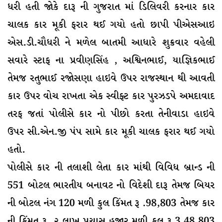
ધરી હતી જોકે દારૂ ની ગુજરાત માં ડિલિવરી કરનાર કાર
ચાલક કાર મૂકી ફરાર થઈ ગયો હતો છાપી પીએસઆઇ
એસ.ડી.ચૌધરી ને મળેલ બાતમી આધારે શુક્રવાર વહેલી
સવારે સ્ટાફ ના પ્રવીણસિંહ , અશ્વિનભાઈ, યાજ્ઞિકભાઈ
તેમજ રતુભાઈ રજોસણા હાઇવે ઉપર રાજસ્થાન થી આવતી
કાર ઉપર વોચ રાખતા એક સ્વીફ્ટ કાર પુરઝડપે અમદાવાદ
તરફ જતાં પોલીસે કાર નો પીછો કરતા તેનીવાડા હાઇવે
ઉપર સી.એન.જી પંપ સામે કાર મૂકી ચાલક ફરાર થઈ ગયો
હતો.
પોલીસે કાર ની તલાશી લેતા કાર માંથી વિવિધ બ્રાન્ડ ની
551 બોટલ ભારતીય બનાવટ નો વિદેશી દારૂ તેમજ બિયર
ની બોટલ નંગ 120 મળી કુલ કિંમત રૂ .98,803 તેમજ કાર
ની કિંમત રૂ. ૨ લાખ પચાસ હજાર મળી કુલ રૂ 3,48,803