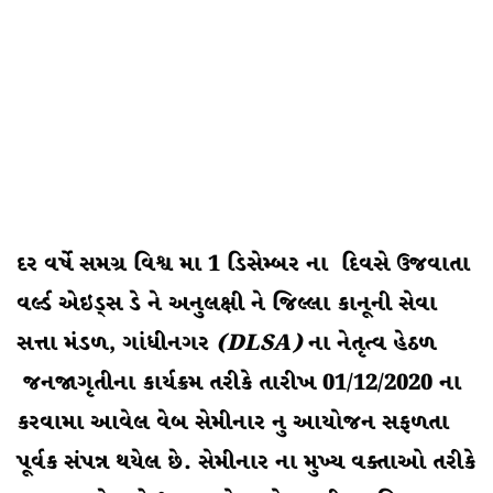
દર વર્ષે સમગ્ર વિશ્વ મા 1 ડિસેમ્બર ના દિવસે ઉજવાતા
વર્લ્ડ એઇડ્સ ડે ને અનુલક્ષી ને જિલ્લા કાનૂની સેવા
સત્તા મંડળ, ગાંધીનગર
(DLSA)
ના નેતૃત્વ હેઠળ
જનજાગૃતીના કાર્યક્રમ તરીકે તારીખ 01/12/2020 ના
કરવામા આવેલ વેબ સેમીનાર નુ આયોજન સફળતા
પૂર્વક સંપન્ન થયેલ છે. સેમીનાર ના મુખ્ય વક્તાઓ તરીકે