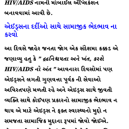
HIV
/
AIDS
નામની મોબાઈલ ઍપ્લિકેશન
બનાવવામાં આવી છે.
એઈડ્સના દર્દીઓ સાથે સામાજીક ભેદભાવ ના
કરવો
આ દિવસે જાહેર જનતા જોગ એક સંદેશમા કક્કડ એ
જણાવ્યુ હતુ કે
” દ્રઢનિશ્ચયતા અને ખંત, કરશે
HIV/AIDS
નો અંત ”
આવનારા દિવસોમાં પણ
એઇડ્સને લગતી ગુણવત્તા પૂર્વક ની સેવાઓ
અવિરતપણે મળતી રહે અને એઇડ્સ સાથે જીવતી
વ્યક્તિ સાથે કોઈપણ પ્રકારનો સામાજીક ભેદભાવ ન
થાય એ માટે એઇડ્સ ને ફક્ત સ્વાસ્થ્યનો મુદ્દો ન
સમજતા સામાજિક મુદ્દાના રૂપમાં જોવો જોઈએ.