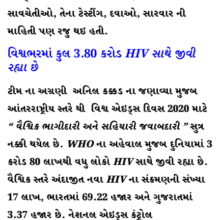
સાવચેતીઓ, તેના ટેસ્ટીંગ, દવાઓ, સારવાર ની
માહિતી પણ રજુ થઇ હતી.
વિશ્વભરમાં કુલ 3.80 કરોડ
HIV
સાથે જીવી
રહ્યા છે
ટીમ ના અગ્રણી અનિલ કક્કડ ના જણાવ્યા મુજબ
આંતરરાષ્ટ્રીય સ્તરે થી વિશ્વ એઇડ્સ દિવસ 2020 માટે
“ વૈશ્વિક ભાગીદારી અને સહિયારી જવાબદારી ”
સુત્ર
નક્કી થયેલ છે.
WHO
ના અહેવાલ મુજબ દુનિયામાં 3
કરોડ 80 લાખથી વધુ લોકો
HIV
સાથે જીવી રહ્યા છે.
વૈશ્વિક સ્તરે અંદાજીત નવા
HIV
ના સંક્રમણની સંખ્યા
17 લાખ, ભારતમાં 69.22 હજાર અને ગુજરાતમાં
3.37 હજાર છે. નેશનલ એઇડ્સ કંટ્રોલ