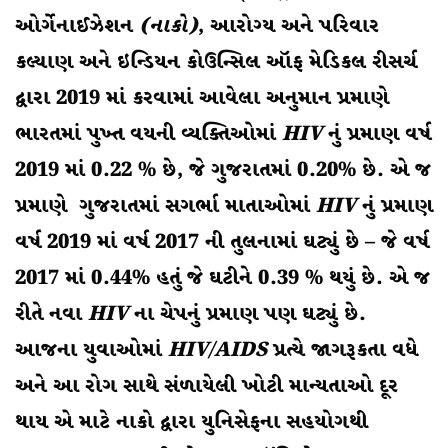
ઓર્ગેનાઈઝેશન
(નાકો)
, આરોગ્ય અને પરિવાર
કલ્યાણ અને ઇન્ડિયન કોઉન્સિલ ઑફ મેડિકલ રીસર્ચ
દ્વારા 2019 માં કરવામાં આવેલા અનુમાન પ્રમાણે
ભારતમાં પુખ્ત વયની વ્યક્તિઓમાં
HIV
નું પ્રમાણ વર્ષ
2019 માં 0.22 % છે, જે ગુજરાતમાં 0.20% છે. એ જ
પ્રમાણે ગુજરાતમાં સગર્ભા માતાઓમાં
HIV
નું પ્રમાણ
વર્ષ 2019 માં વર્ષ 2017 ની તુલનામાં ઘટ્યું છે – જે વર્ષ
2017 માં 0.44% હતું જે ઘટીને 0.39 % થયું છે. એ જ
રીતે નવા
HIV
ના ચેપનું પ્રમાણ પણ ઘટ્યું છે.
આજના યુવાઓમાં
HIV
/
AIDS
પ્રત્યે જાગરૂકતા વધે
અને આ રોગ સાથે સંળાયેલી ખોટી માન્યતાઓ દૂર
થાય એ માટે નાકો દ્વારા યુનિસેફના સહયોગથી