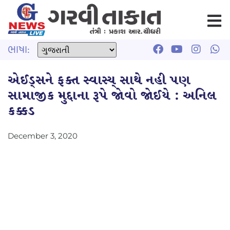
ભાષા:
એઈડ્સને ફક્ત સ્વાસ્ય્ સાથે નહી પણ
સામાજીક મુદ્દાના રૂપે જોવો જોઈયે : અનિલ
કક્કડ
December 3, 2020