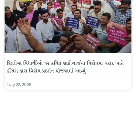
દિલ્હીમાં વિદ્યાર્થીઓ પર કથિત લાઠીચાર્જના વિરોધમાં થરાદ ખાતે
કોંગ્રેસ દ્વારા વિરોધ પ્રદર્શન યોજવામાં આવ્યું
July 22, 2026