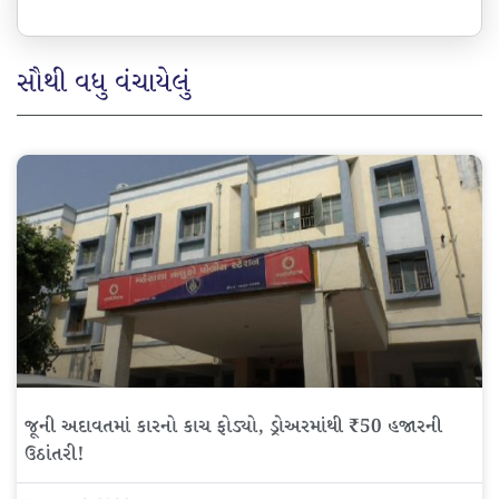
સૌથી વધુ વંચાયેલું
જૂની અદાવતમાં કારનો કાચ ફોડ્યો, ડ્રોઅરમાંથી ₹50 હજારની
ઉઠાંતરી!