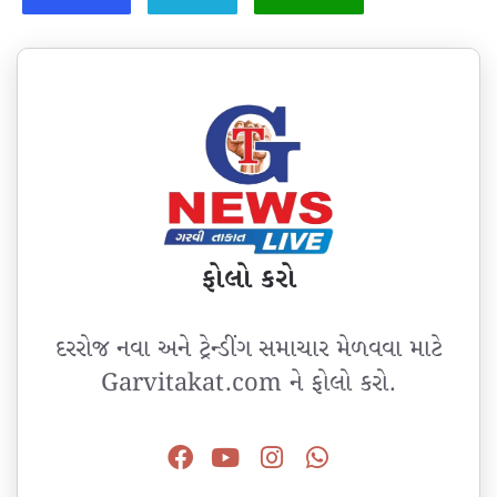
ફોલો કરો
દરરોજ નવા અને ટ્રેન્ડીંગ સમાચાર મેળવવા માટે
Garvitakat.com ને ફોલો કરો.