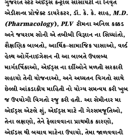
ગુજરાત સ્ટેટ એઈડ્સ કન્ટ્રોલ સોસાયટી ના નિવૃત
એડીશન્લ પ્રોજેક્ટ ડાયરેકટર, ડૉ. કે. કે. શાહ,
M.D.
(Pharmacology
),
PLV
ટીમના અનિલ કક્કડ
અને જયરામ સોની એ તબીબી વિજ્ઞાન ના સિધ્ધાંતો,
શૈક્ષણિક બાબતો, આર્થિક–સામાજિક પાસાઓ, વર્લ્ડ
હેલ્થ ઓર્ગેનાઇઝેશન ની આ બાબતે ઉપલબ્ધ
માર્ગદર્ષિકાઓ, એઈડ્સ ના દર્દીઓને મળતી સરકારી
સહાયો તેની યોજનાઓ, અને અધ્યતન વિગતો સાથે
છેલ્લી આંકડાકીય માહિતી નો યોગ્ય સમન્વય કરી ખુબ
જ ઉપયોગી વિગતો રજુ કરી હતી. આ સેમીનાર મા
એઈડ્સ એટલે શું, એઈડ્સ માટે ની ગેરસમજૂતિઓ,
તેના લક્ષણો, તેને ફેલાવવાના પ્રાથમીક કારણો,
એઈડ્સ થી બચાવ માટેના ઉપાયો, તેમા જાળવવાની