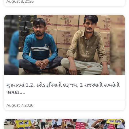
August 8, 2026
ગુજરાતમાં 1.2. કરોડ રૂપિયાનો દારૂ જપ્ત, 2 રાજસ્થાની શખ્સોની
ધરપકડ….
August 7, 2026