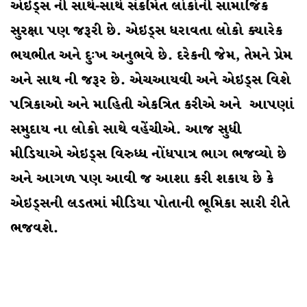
એઇડ્સ ની સાથે-સાથે સંક્રમિત લોકોની સામાજિક
સુરક્ષા પણ જરૂરી છે. એઇડ્સ ધરાવતા લોકો ક્યારેક
ભયભીત અને દુઃખ અનુભવે છે. દરેકની જેમ, તેમને પ્રેમ
અને સાથ ની જરૂર છે. એચઆયવી અને એઇડ્સ વિશે
પત્રિકાઓ અને માહિતી એકત્રિત કરીએ અને આપણાં
સમુદાય ના લોકો સાથે વહેંચીએ. આજ સુધી
મીડિયાએ એઇડ્સ વિરુધ્ધ નોંધપાત્ર ભાગ ભજવ્યો છે
અને આગળ પણ આવી જ આશા કરી શકાય છે કે
એઇડ્સની લડતમાં મીડિયા પોતાની ભૂમિકા સારી રીતે
ભજવશે.