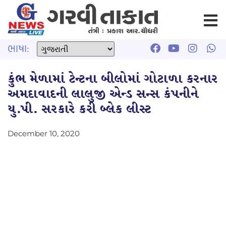
ભાષા:
કુંભ મેળામાં ટેન્ટના બીલોમાં ગોટાળા કરનાર
અમદાવાદની લાલુજી એન્ડ સન્સ કંપનીને
યુ.પી. સરકારે કરી બ્લેક લીસ્ટ
December 10, 2020