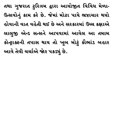
તથા ગુજરાત ટુરિઝમ દ્વારા આયોજીત વિવિધ મેળા-
ઉત્સવોનું કામ કરે છે. જેમાં મોટા પાયે ભ્રષ્ટાચાર થયો
હોવાની વાત વહેતી થઈ છે અને સરકારમાં ઉચ્ચ કક્ષાએ
લાલુજી એન્ડ સન્સને આપવામાં આવેલ આ તમામ
કોન્ટ્રાક્ટની તપાસ થાય તો ખૂબ મોટું કૌભાંડ બહાર
આવે તેવી ચર્ચાએ જોર પકડ્યું છે.