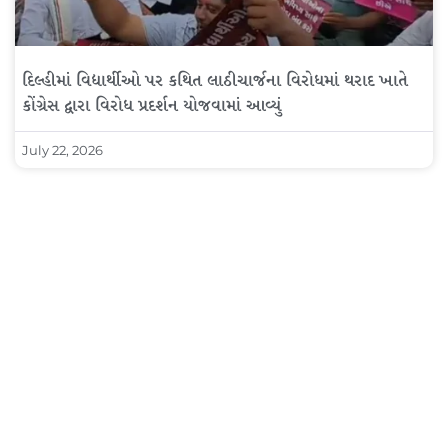
દિલ્હીમાં વિદ્યાર્થીઓ પર કથિત લાઠીચાર્જના વિરોધમાં થરાદ ખાતે
કોંગ્રેસ દ્વારા વિરોધ પ્રદર્શન યોજવામાં આવ્યું
July 22, 2026