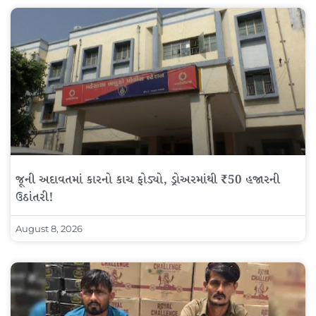
જૂની અદાવતમાં કારનો કાચ ફોડ્યો, ડ્રોઅરમાંથી ₹50 હજારની
ઉઠાંતરી!
August 8, 2026