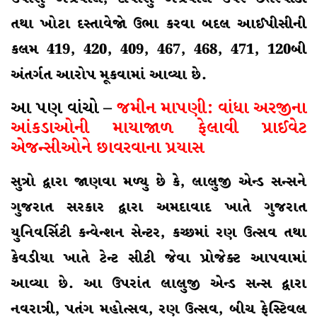
તથા ખોટા દસ્તાવેજો ઉભા કરવા બદલ આઈપીસીની
કલમ 419, 420, 409, 467, 468, 471, 120બી
અંતર્ગત આરોપ મૂકવામાં આવ્યા છે.
આ પણ વાંચો –
જમીન માપણી: વાંધા અરજીના
આંકડાઓની માયાજાળ ફેલાવી પ્રાઈવેટ
એજન્સીઓને છાવરવાના પ્રયાસ
સુત્રો દ્વારા જાણવા મળ્યુ છે કે, લાલુજી એન્ડ સન્સને
ગુજરાત સરકાર દ્વારા અમદાવાદ ખાતે ગુજરાત
યુનિવર્સિટી કન્વેન્શન સેન્ટર, કચ્છમાં રણ ઉત્સવ તથા
કેવડીયા ખાતે ટેન્ટ સીટી જેવા પ્રોજેક્ટ આપવામાં
આવ્યા છે. આ ઉપરાંત લાલુજી એન્ડ સન્સ દ્વારા
નવરાત્રી, પતંગ મહોત્સવ, રણ ઉત્સવ, બીચ ફેસ્ટિવલ