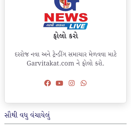
ફોલો કરો
દરરોજ નવા અને ટ્રેન્ડીંગ સમાચાર મેળવવા માટે
Garvitakat.com ને ફોલો કરો.
સૌથી વધુ વંચાયેલું