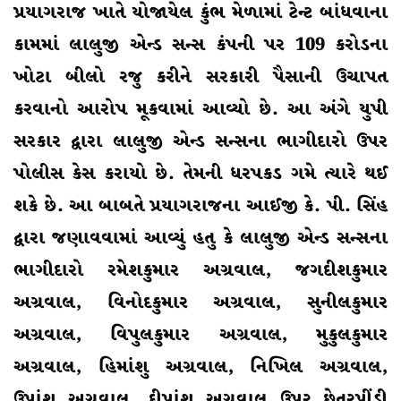
પ્રયાગરાજ ખાતે યોજાયેલ કુંભ મેળામાં ટેન્ટ બાંધવાના
કામમાં લાલુજી એન્ડ સન્સ કંપની પર 109 કરોડના
ખોટા બીલો રજુ કરીને સરકારી પૈસાની ઉચાપત
કરવાનો આરોપ મૂકવામાં આવ્યો છે. આ અંગે યુપી
સરકાર દ્વારા લાલુજી એન્ડ સન્સના ભાગીદારો ઉપર
પોલીસ કેસ કરાયો છે. તેમની ધરપકડ ગમે ત્યારે થઈ
શકે છે. આ બાબતે પ્રયાગરાજના આઈજી કે. પી. સિંહ
દ્વારા જણાવવામાં આવ્યું હતુ કે લાલુજી એન્ડ સન્સના
ભાગીદારો રમેશકુમાર અગ્રવાલ, જગદીશકુમાર
અગ્રવાલ, વિનોદકુમાર અગ્રવાલ, સુનીલકુમાર
અગ્રવાલ, વિપુલકુમાર અગ્રવાલ, મુકુલકુમાર
અગ્રવાલ, હિમાંશુ અગ્રવાલ, નિખિલ અગ્રવાલ,
ઉપાંશુ અગ્રવાલ, દીપાંશુ અગ્રવાલ ઉપર છેતરપીંડી