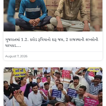
ગુજરાતમાં 1.2. કરોડ રૂપિયાનો દારૂ જપ્ત, 2 રાજસ્થાની શખ્સોની
ધરપકડ….
August 7, 2026