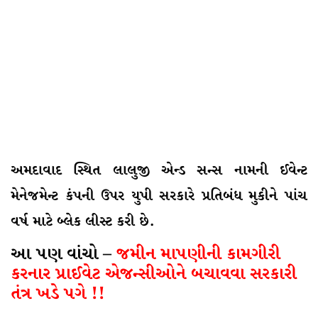
અમદાવાદ સ્થિત લાલુજી એન્ડ સન્સ નામની ઈવેન્ટ
મેનેજમેન્ટ કંપની ઉપર યુપી સરકારે પ્રતિબંધ મુકીને પાંચ
વર્ષ માટે બ્લેક લીસ્ટ કરી છે.
આ પણ વાંચો –
જમીન માપણીની કામગીરી
કરનાર પ્રાઈવેટ એજન્સીઓને બચાવવા સરકારી
તંત્ર ખડે પગે !!