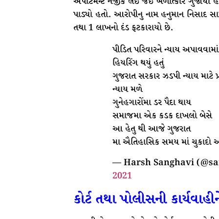
એપાર્ટમેન્ટ નજીક લઈ જઈ બળાત્કાર ગુજાર્ય
પાડ્યો હતો. આરોપીનુ નામ હનુમાન નિસાદ સામ
તથા 1 લાખનો દંડ ફટકારાયો છે.
પીડિત પરિવારને ન્યાય અપાવવામાં માટ
હિયરિંગ થયું હતું
ગુજરાત સરકાર ઝડપી ન્યાય માટે પ્
ન્યાય મળે
ગુનેહગારોંમા ડર પૈદા થાય
સમાજમા એક કડક દાખલો બેસે
આ હેતુ થી આજે ગુજરાત
મા ઐતિહાસિક સમય માં ચુકાદો આ
— Harsh Sanghavi (@s
2021
કોર્ટ તથા પોલીસની કાર્યવાહ