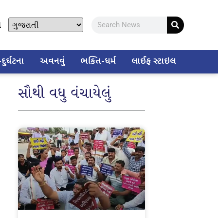
ો
ુર્ઘટના
અવનવું
ભક્તિ-ધર્મ
લાઈફ સ્ટાઇલ
સૌથી વધુ વંચાયેલું