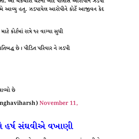
ો હતો. આ ચકચારી ઘટના બાદ પોલીસે આરોપીને ઝડપી
ે આવ્યુ હતુ. ઝડપાયેલ આરોપીને કોર્ટે આજીવન કેદ
ે કોર્ટમાં રાત્રે ૧૨ વાગ્યા સુધી
રતિબદ્ધ છે । પીડિત પરિવાર ને ઝડપી
વ્યો છે
anghaviharsh)
November 11,
ીને હર્ષ સંઘવીએ વખાણી