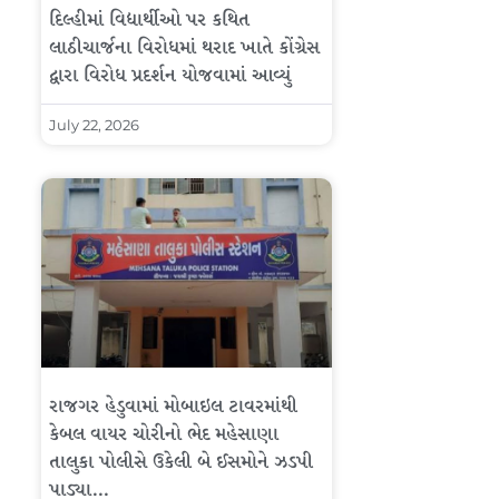
દિલ્હીમાં વિદ્યાર્થીઓ પર કથિત
લાઠીચાર્જના વિરોધમાં થરાદ ખાતે કોંગ્રેસ
દ્વારા વિરોધ પ્રદર્શન યોજવામાં આવ્યું
July 22, 2026
રાજગર હેડુવામાં મોબાઇલ ટાવરમાંથી
કેબલ વાયર ચોરીનો ભેદ મહેસાણા
તાલુકા પોલીસે ઉકેલી બે ઈસમોને ઝડપી
પાડ્યા…