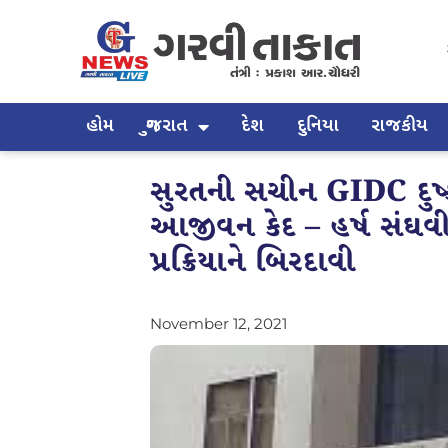
હોમ
ગુજરાત
દેશ
દુનિયા
રાજકીય
સુરતની સચીન GIDC દુષ્ક
આજીવન કેદ – હર્ષ સંઘવી
પ્રક્રિયાને બિરદાવી
November 12, 2021