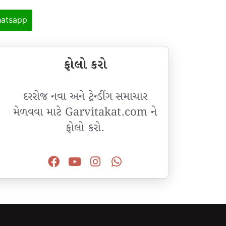
atsapp
ફોલો કરો
દરરોજ નવા અને ટ્રેન્ડીંગ સમાચાર
મેળવવા માટે Garvitakat.com ને
ફોલો કરો.