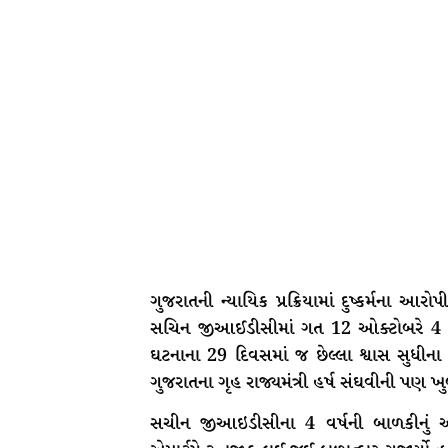
ગુજરાતની ન્યાયિક પ્રક્રિયામાં દુષ્કર્મના આર
સચિન જીઆઈડીસીમાં ગત 12 ઓક્ટોબરે 4 વ
ઘટનાના 29 દિવસમાં જ છેલ્લા શ્વાસ સુધી
ગુજરાતના ગૃહ રાજ્યમંત્રી હર્ષ સંઘવીની પણ ખ
સચીન જીઆઇડીસીના 4 વર્ષની બાળકીનું 