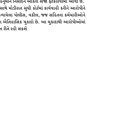
ોપી હનુમાન નિસાદને આકરી સજા ફટકારવામાં આવી છે.
ે મોડીરાત સુધી કોર્ટમાં કાર્યવાહી કરીને આરોપીને
 સંકળાયેલા પોલીસ, વકીલ, જજ સહિતના કર્મચારીઓને
ે, આ ઐતિહાસિક ચુકાદો છે. આ ચુકાદાથી આરોપીઓમાં
 રીતે રહી શકશે