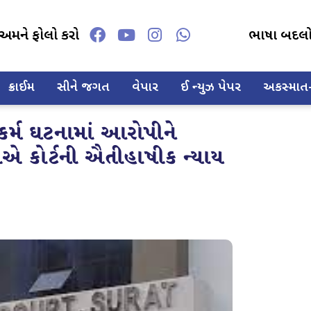
અમને ફોલો કરો
ભાષા બદલ
ક્રાઈમ
સીને જગત
વેપાર
ઈ ન્યુઝ પેપર
અકસ્માત-દ
ર્મ ઘટનામાં આરોપીને
એ કોર્ટની ઐતીહાષીક ન્યાય