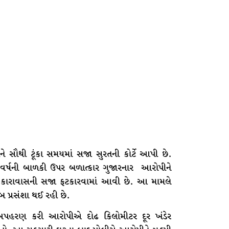
ોપીને સૌથી ટૂંકા સમયમાં સજા સુરતની કોર્ટે આપી છે.
ર્ષની બાળકી ઉપર બળાત્કાર ગુજારનાર આરોપીને
ના કારાવાસની સજા ફટકારવામાં આવી છે. આ મામલે
ુબ પ્રસંશા થઈ રહી છે.
અપહરણ કરી આરોપીએ દોઢ કિલોમીટર દૂર ખંડેર