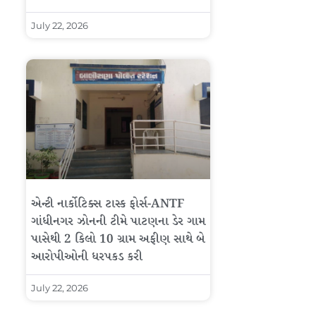
July 22, 2026
એન્ટી નાર્કોટિક્સ ટાસ્ક ફોર્સ-ANTF
ગાંધીનગર ઝોનની ટીમે પાટણના ડેર ગામ
પાસેથી 2 કિલો 10 ગ્રામ અફીણ સાથે બે
આરોપીઓની ધરપકડ કરી
July 22, 2026