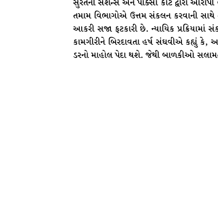
સુરતની સેશન્સ અને પોક્સો કોર્ટ દ્વારા આર
તમામ વિભાગોએ ઉત્તમ સંકલન કરવાની સાથે સાથ
આકરી સજા ફટકારી છે. ન્યાયિક પ્રક્રિયામાં
કામગીરીને બિરદાવતા હર્ષ સંઘવીએ કહ્યું ક
ડરનો માહોલ પેદા થશે. જેથી બાળકીઓ સલામત