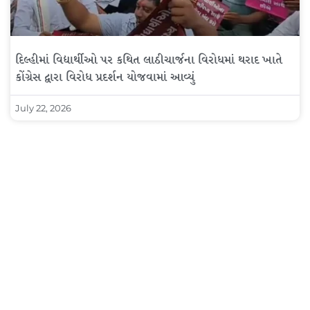
દિલ્હીમાં વિદ્યાર્થીઓ પર કથિત લાઠીચાર્જના વિરોધમાં થરાદ ખાતે
કોંગ્રેસ દ્વારા વિરોધ પ્રદર્શન યોજવામાં આવ્યું
July 22, 2026