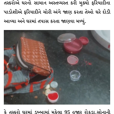
તસ્કરોએ ઘરનો સામાન અસ્તવ્યસ્ત કરી મુક્યો ફરિયાદીના
પાડોશીએ ફરિયાદીને ચોરી અંગે જાણ કરતા તેઓ ઘરે દોડી
આવ્યા અને ઘરમાં તપાસ કરતા જાણવા મળ્યું.
કે તસ્કરો ઘરમાં ડબ્બામાં મુકેલા 95 હજાર રોકડા,સોનાની