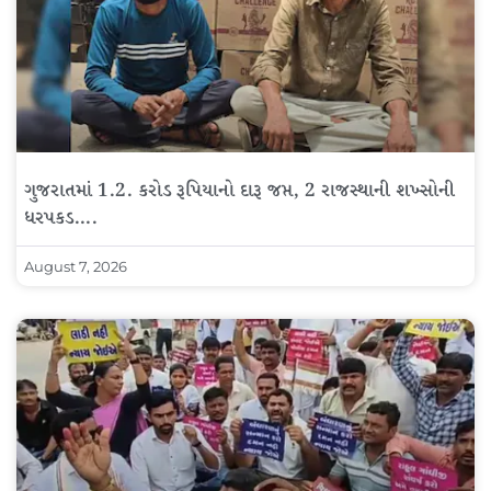
ગુજરાતમાં 1.2. કરોડ રૂપિયાનો દારૂ જપ્ત, 2 રાજસ્થાની શખ્સોની
ધરપકડ….
August 7, 2026