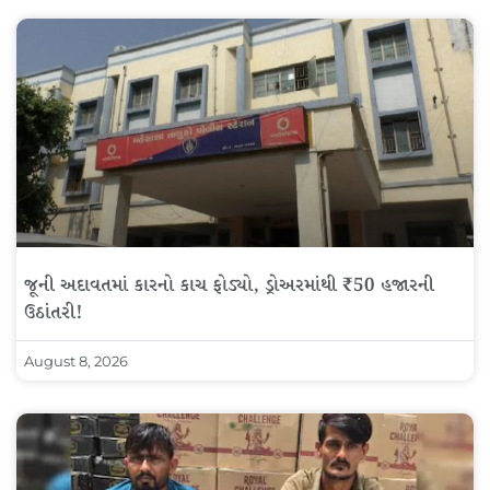
જૂની અદાવતમાં કારનો કાચ ફોડ્યો, ડ્રોઅરમાંથી ₹50 હજારની
ઉઠાંતરી!
August 8, 2026