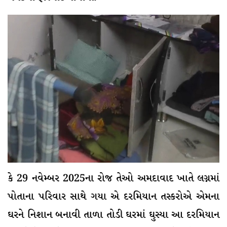
કે 29 નવેમ્બર 2025ના રોજ તેઓ અમદાવાદ ખાતે લગ્નમાં
પોતાના પરિવાર સાથે ગયા એ દરમિયાન તસ્કરોએ એમના
ઘરને નિશાન બનાવી તાળા તોડી ઘરમાં ઘુસ્યા આ દરમિયાન