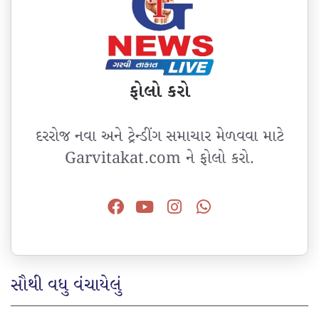
ફોલો કરો
દરરોજ નવા અને ટ્રેન્ડીંગ સમાચાર મેળવવા માટે
Garvitakat.com ને ફોલો કરો.
સૌથી વધુ વંચાયેલું