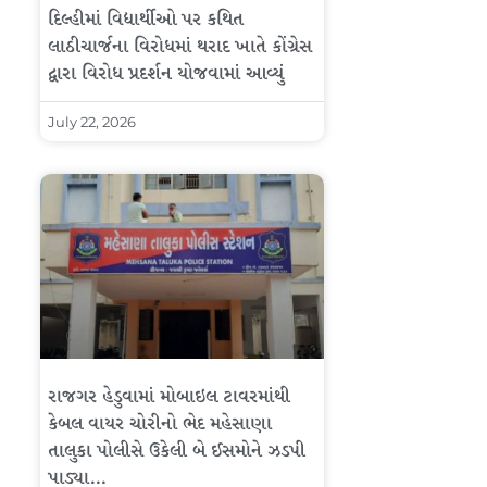
દિલ્હીમાં વિદ્યાર્થીઓ પર કથિત
લાઠીચાર્જના વિરોધમાં થરાદ ખાતે કોંગ્રેસ
દ્વારા વિરોધ પ્રદર્શન યોજવામાં આવ્યું
July 22, 2026
રાજગર હેડુવામાં મોબાઇલ ટાવરમાંથી
કેબલ વાયર ચોરીનો ભેદ મહેસાણા
તાલુકા પોલીસે ઉકેલી બે ઈસમોને ઝડપી
પાડ્યા…