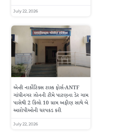
July 22, 2026
એન્ટી નાર્કોટિક્સ ટાસ્ક ફોર્સ-ANTF
ગાંધીનગર ઝોનની ટીમે પાટણના ડેર ગામ
પાસેથી 2 કિલો 10 ગ્રામ અફીણ સાથે બે
આરોપીઓની ધરપકડ કરી
July 22, 2026