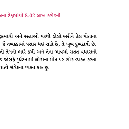
ડીઝલના ટેક્ષમાંથી 8.02 લાખ કરોડની
ટ્રકમાંથી અને રસ્તાઓ પરથી ડોલો ભરીને તેલ પોતાના
ે જે તબક્કામાં પસાર થઈ રહ્યો છે, તે ખુબ દુખદાયી છે.
 હૈતી તેલની ભારે કમી અને તેના ભાવમાં સતત વધારાનો
ક્લોડ જાેસફે દુર્ઘટનામાં લોકોના મોત પર શોક વ્યક્ત કરતા
્રત્યે સંવેદના વ્યક્ત કરુ છું.