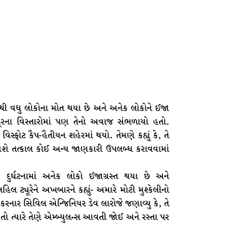
 50થી વધુ લોકોના મોત થયા છે અને અનેક લોકોને ઈજા
દૂરના વિસ્તારોમાં પણ તેનો અવાજ સંભળાયો હતો.
વિસ્ફોટ કૈપ-હૈતીયન શહેરમાં થયો. તેમણે કહ્યું કે, તે
શે તત્કાલ કોઈ અન્ય જાણકારી ઉપલબ્ધ કરાવવામાં
દુર્ઘટનામાં અનેક લોકો ઈજાગ્રસ્ત થયા છે અને
લહિલ ટ્યૂરેને અખબારને કહ્યું- અમારે મોટી મુશ્કેલીનો
 કરનાર સિવિલ એન્જિનિયર ડેવ લારોજે જણાવ્યુ કે, તે
 ત્યારે તેણે એમ્બ્યુલન્સ આવતી જાેઈ અને રસ્તા પર