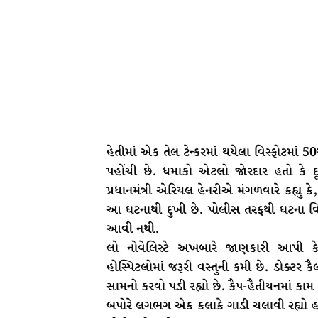
હેતીમાં એક તેલ ટેન્કરમાં થયેલા વિસ્ફોટમાં
પહોંચી છે. ધમાકો એટલો જાેરદાર હતો કે 
પ્રધાનમંત્રી એરિયલ હેનરીએ મંગળવારે કહ્યુ કે, 
આ ઘટનાથી દુખી છે. પોલીસ તરફથી ઘટના વિ
આવી નથી.
લો નોવેલિસ્ટે અખબારે જાણકારી આપી કે 
હોસ્પિટલોમાં જરૂરી વસ્તુની કમી છે. ડોક્ટર કૈ
સામનો કરવો પડી રહ્યો છે. કૈપ-હૈતીયનમાં કામ
બપોરે લગભગ એક કલાકે ગાડી ચલાવી રહ્યો હતો