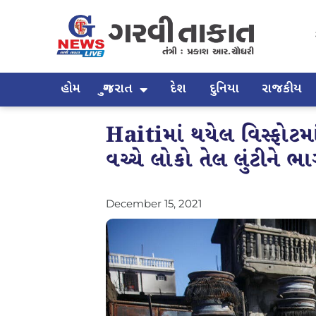
હોમ
ગુજરાત
દેશ
દુનિયા
રાજકીય
Haitiમાં થયેલ વિસ્ફોટમ
વચ્ચે લોકો તેલ લુંટીને ભા
December 15, 2021