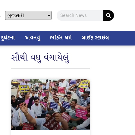
ો
ુર્ઘટના
અવનવું
ભક્તિ-ધર્મ
લાઈફ સ્ટાઇલ
સૌથી વધુ વંચાયેલું