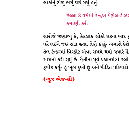
લોકોનું ટોળુ ભેગું થઈ ગયું હતું.
છેલ્લા 3 વર્ષમાં કેન્દ્રએ પેટ્રોલ-
કમાણી કરી
લારોજે જણાવ્યુ કે, કેટલાક લોકો ઘટના બાદ 
ઘરે લઈને જઈ રહ્યા હતા. તેણે કહ્યું- અમારો દેશ
તેલ ટેન્કરમાં વિસ્ફોટ એવા સમયે થયો જ્યારે
સામનો કરી રહ્યું છે. હૈતીના પૂર્વ પ્રધાનમંત્રી 
ટ્‌વીટ કર્યુ- હું ખુબ દુખી છું અને પીડિત પરિવારો પ
(ન્યુઝ એજન્સી)