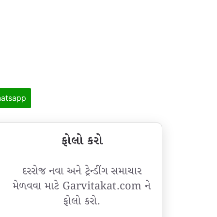
atsapp
ફોલો કરો
દરરોજ નવા અને ટ્રેન્ડીંગ સમાચાર
મેળવવા માટે Garvitakat.com ને
ફોલો કરો.