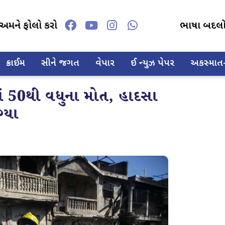
અમને ફોલો કરો
ભાષા બદલ
ક્રાઈમ
સીને જગત
વેપાર
ઈ ન્યુઝ પેપર
અકસ્માત-દ
ાં 50થી વધુના મોત, હાદસા
ગ્યા