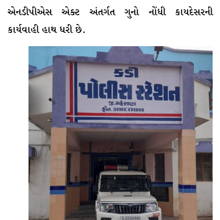
એનડીપીએસ એક્ટ અંતર્ગત ગુનો નોંધી કાયદેસરની
કાર્યવાહી હાથ ધરી છે.