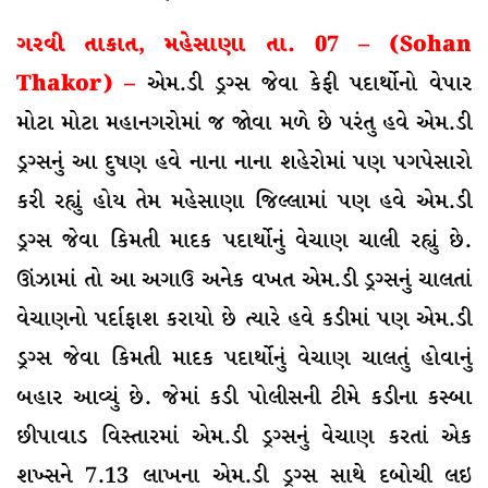
ગરવી તાકાત, મહેસાણા તા. 07 – (Sohan
Thakor) –
એમ.ડી ડ્રગ્સ જેવા કેફી પદાર્થોનો વેપાર
મોટા મોટા મહાનગરોમાં જ જોવા મળે છે પરંતુ હવે એમ.ડી
ડ્રગ્સનું આ દુષણ હવે નાના નાના શહેરોમાં પણ પગપેસારો
કરી રહ્યું હોય તેમ મહેસાણા જિલ્લામાં પણ હવે એમ.ડી
ડ્રગ્સ જેવા કિમતી માદક પદાર્થોનું વેચાણ ચાલી રહ્યું છે.
ઊંઝામાં તો આ અગાઉ અનેક વખત એમ.ડી ડ્રગ્સનું ચાલતાં
વેચાણનો પર્દાફાશ કરાયો છે ત્યારે હવે કડીમાં પણ એમ.ડી
ડ્રગ્સ જેવા કિમતી માદક પદાર્થોનું વેચાણ ચાલતું હોવાનું
બહાર આવ્યું છે. જેમાં કડી પોલીસની ટીમે કડીના કસ્બા
છીપાવાડ વિસ્તારમાં એમ.ડી ડ્રગ્સનું વેચાણ કરતાં એક
શખ્સને 7.13 લાખના એમ.ડી ડ્રગ્સ સાથે દબોચી લઇ