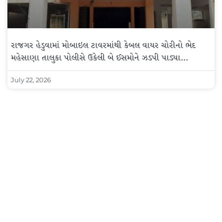
રાજગર હેડુવામાં મોબાઇલ ટાવરમાંથી કેબલ વાયર ચોરીનો ભેદ
મહેસાણા તાલુકા પોલીસે ઉકેલી બે ઈસમોને ઝડપી પાડ્યા…
July 22, 2026