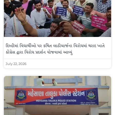
દિલ્હીમાં વિદ્યાર્થીઓ પર કથિત લાઠીચાર્જના વિરોધમાં થરાદ ખાતે
કોંગ્રેસ દ્વારા વિરોધ પ્રદર્શન યોજવામાં આવ્યું
July 22, 2026