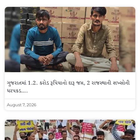
ગુજરાતમાં 1.2. કરોડ રૂપિયાનો દારૂ જપ્ત, 2 રાજસ્થાની શખ્સોની
ધરપકડ….
August 7, 2026