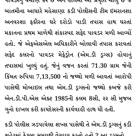
પાવડરનું વેચાણ કરે છે અને હાલમાં આ પ્રવૃતિ ચાલું છે જે
બાતમીના આધારે મહેસાણા કડી પોલીસની ટીમ ઇમરાનશા
અનવરશા ફકીરના ઘરે દરોડો પાડી તપાસ હાથ ધરતાં
મકાનના પ્રથમ માળેથી શંકાસ્પદ સફેદ પાવડર મળી આવ્યોં
હતો. જે એફએસએલ અધિકારીને બોલાવી તપાસ કરાવતાં
સફેદ કલરનો પાવડર મેફેડ્રોન (એમ.ડી ડ્રગ્સ) હોવાનું
તપાસમાં ખુલ્યું હતું. જેનું વજન કરતાં 71.30 ગ્રામ જેની
કિંમત રુપિયા 7,13,500 નો જથ્થો મળી આવતાં આરોપી
પાસેથી મોબાઇલ તથા એમ.ડી ડ્રગ્સનો જથ્થો કબજે કરી
એન.ડી.પી.એસ એક્ટ 1985ની કલમ 8સી, રર સી મુજબ
ગુનો દાખલ કરી કાયદેસરની કાર્યવાહી હાથ ધી હતી.
કડી પોલીસ ઝડપાયેલા શખ્સ પાસેથી તે એમ.ડી ડ્રગ્સનું કડી
શહેરમાં કેટલા સમયથી વેચાણ કરતો હતો ? આ ડ્રગ્સનો