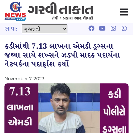
ભાષા:
કડીમાંથી 7.13 લાખના એમડી ડ્રગ્સના
જથ્થા સાથે શખ્સને ઝડપી માદક પદાર્થના
નેટવર્કના પદાર્ફાશ કર્યો
November 7, 2023