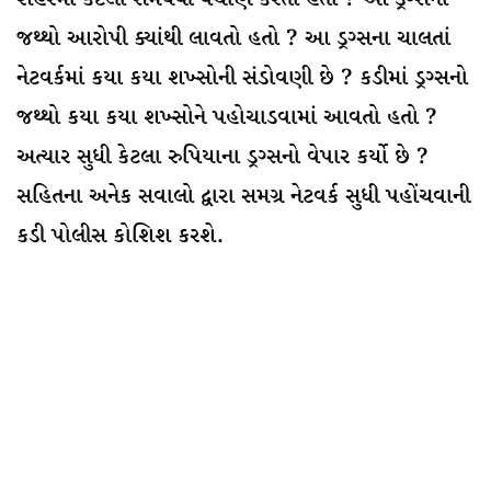
જથ્થો આરોપી ક્યાંથી લાવતો હતો ? આ ડ્રગ્સના ચાલતાં
નેટવર્કમાં કયા કયા શખ્સોની સંડોવણી છે ? કડીમાં ડ્રગ્સનો
જથ્થો કયા કયા શખ્સોને પહોચાડવામાં આવતો હતો ?
અત્યાર સુધી કેટલા રુપિયાના ડ્રગ્સનો વેપાર કર્યો છે ?
સહિતના અનેક સવાલો દ્વારા સમગ્ર નેટવર્ક સુધી પહોંચવાની
કડી પોલીસ કોશિશ કરશે.