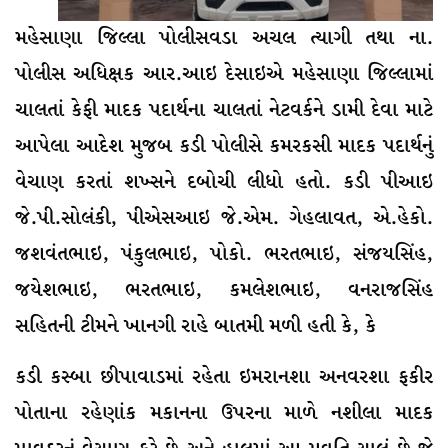
મહેસાણા જિલ્લા પોલીસવડા અચલ ત્યાગી તથા ના.
પોલીસ અધિક્ષક આર.આઇ દેસાઇએ મહેસાણા જિલ્લામાં
ચાલતાં કેફી માદક પદાર્થના ચાલતાં નેટવર્કને ડામી દેવા માટે
આપેલા આદેશ મુજબ કડી પોલીસે કમરકસી માદક પદાર્થનું
વેચાણ કરતાં શખ્સને દબોચી લીધો હતો. કડી પીઆઇ
જે.પી.સોલંકી, પીએસઆઇ જે.એમ. ગેહલાવત, એ.હેકો.
જશવંતભાઇ, પંકુલભાઇ, પોકો. ભરતભાઇ, સંજયસિંહ,
જયેશભાઇ, ભરતભાઇ, કમલેશભાઇ, વનરાજસિંહ
સહિતની ટીમને ખાનગી રાહે બાતમી મળી હતી કે, કે
કડી કસ્બા છીપાવાડમાં રહેતા ઇમરાનશા અનવરશા ફકીર
પોતાના રહેણાંક મકાનના ઉપરના માળે નશીલા માદક