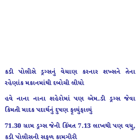
કડી પોલીસે ડ્રગ્સનું વેચાણ કરનાર શખ્સને તેના
રહેણાંક મકાનમાંથી દબોચી લીધો
હવે નાના નાના શહેરોમાં પણ એમ.ડી ડ્રગ્સ જેવા
કિમતી માદક પદાર્થનું દુષણ ફૂલ્યુંફાલ્યું
71.30 ગ્રામ ડ્રગ્સ જેની કિંમત 7.13 લાખથી પણ વધુ,
કડી પોલીસની સફળ કામગીરી