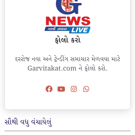
ફોલો કરો
દરરોજ નવા અને ટ્રેન્ડીંગ સમાચાર મેળવવા માટે
Garvitakat.com ને ફોલો કરો.
સૌથી વધુ વંચાયેલું