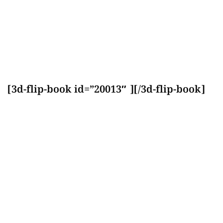
[3d-flip-book id=”20013″ ][/3d-flip-book]