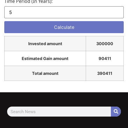
Time Period (in Years):
Invested amount
300000
Estimated Gain amount
90411
Total amount
390411