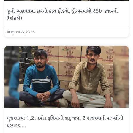
જૂની અદાવતમાં કારનો કાચ ફોડ્યો, ડ્રોઅરમાંથી ₹50 હજારની
ઉઠાંતરી!
August 8, 2026
ગુજરાતમાં 1.2. કરોડ રૂપિયાનો દારૂ જપ્ત, 2 રાજસ્થાની શખ્સોની
ધરપકડ….