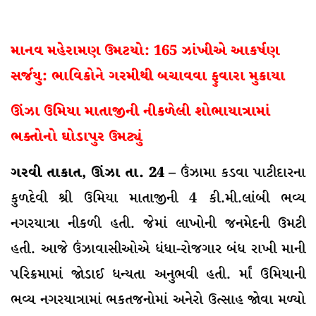
માનવ મહેરામણ ઉમટયો: 165 ઝાંખીએ આકર્ષણ
સર્જયુ: ભાવિકોને ગરમીથી બચાવવા ફુવારા મુકાયા
ઊંઝા ઉમિયા માતાજીની નીકળેલી શોભાયાત્રામાં
ભક્તોનો ઘોડાપુર ઉમટ્યું
ગરવી તાકાત, ઊંઝા તા. 24 –
ઉંઝામા કડવા પાટીદારના
કુળદેવી શ્રી ઉમિયા માતાજીની 4 કી.મી.લાંબી ભવ્ય
નગરયાત્રા નીકળી હતી. જેમાં લાખોની જનમેદની ઉમટી
હતી. આજે ઉંઝાવાસીઓએ ધંધા-રોજગાર બંધ રાખી માની
પરિક્રમામાં જોડાઈ ધન્યતા અનુભવી હતી. ર્માં ઉમિયાની
ભવ્ય નગરયાત્રામાં ભકતજનોમાં અનેરો ઉત્સાહ જોવા મળ્યો