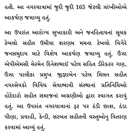
હતી. આ નગરયાત્રામાં જુદી જુદી 165 જેટલી ઝાંખીઓએ
આકર્ષણ જમાવ્યુ હતું.
આ ઉપરાંત આરોગ્ય સુખાકારી અને જનહિતાયનાં સૂચક
ટેબલો સહીત ઉમીયા શરણમ મમના ટેબલો વિગેરે
જનસમુદાય માટે વિશેષ આકર્ષણ જમાવ્યુ હતું. ઉંઝા
એપીએમસી ચેરમેન દિનેશભાઈ પટેલ સહિત ડીરેકટર ગણ,
ઉંઝા પાલીકા પ્રમુખ જીજ્ઞાબેન પટેલ મિલન સહીત
નગરસેવકો વિવિધ સેવાભાવી સંસ્થાનાં પ્રતિનિધિઓ
હોદેદારો સહીત સમાજનાં અગ્રણીઓ દ્વારા સ્વાગત કરાયું
હતું. આ ઉપરાંત નગરયાત્રાનાં રૂટ પર ઠંડી છાશ, ઠંડા
પીણા, પ્રવાહી, કેન્ડી, સરબત સહીતની વસ્તુઓનુ વિતરણ
કરવામાં આવ્યું હતું.