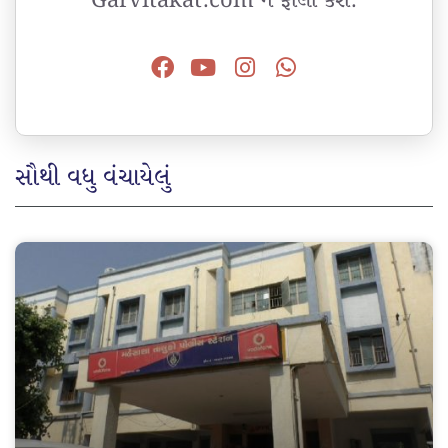
Garvitakat.com ને ફોલો કરો.
સૌથી વધુ વંચાયેલું