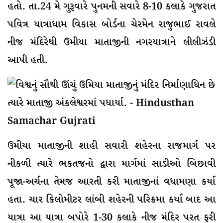
હતો. તા.24 મે ગુરૂવારે પુનમની સવારે 8-10 કલાકે ગુજરાત
પવિત્ર યાત્રાધામ વિકાસ બોર્ડના ચેરમેન રાજુભાઈ રાવલે
નીજ મંદિરેથી ઉમીયા માતાજીની નગરયાત્રાને લીલીઝંડી
આપી હતી.
ઉમીયા માતાજીની શાહી સવારી શહેરના રાજમાર્ગ પર
નીકળી ત્યારે ભકતજનો દ્વારા માર્ગમાં સાડીઓ બિછાવી
પૂજા-અર્ચના તેમજ આરતી કરી માતાજીનાં વધામણા કર્યા
હતા. ચાર કિલોમીટર લાંબી શહેરની પરિક્રમા કર્યા બાદ આ
યાત્રા આ યાત્રા બપોરે 1-30 કલાકે નીજ મંદિર પરત ફરી