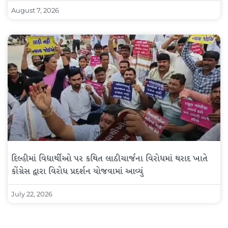
August 7, 2026
દિલ્હીમાં વિદ્યાર્થીઓ પર કથિત લાઠીચાર્જના વિરોધમાં થરાદ ખાતે
કોંગ્રેસ દ્વારા વિરોધ પ્રદર્શન યોજવામાં આવ્યું
July 22, 2026