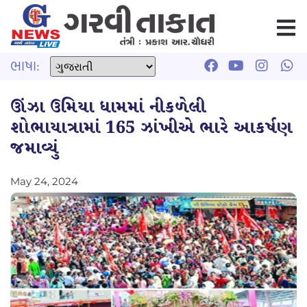
ભાષા:
ઊંઝા ઉમિયા ધામમાં નીકળેલી
શોભાયાત્રામાં 165 ઝાંખીએ ભારે આકર્ષણ
જમાવ્યું
May 24, 2024