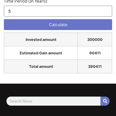
Time Period (in Years):
Invested amount
300000
Estimated Gain amount
90411
Total amount
390411