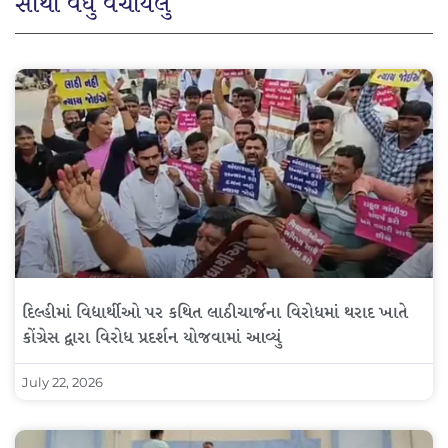
સૌથી વધુ વંચાયેલું
દિલ્હીમાં વિદ્યાર્થીઓ પર કથિત લાઠીચાર્જના વિરોધમાં થરાદ ખાતે
કોંગ્રેસ દ્વારા વિરોધ પ્રદર્શન યોજવામાં આવ્યું
July 22, 2026