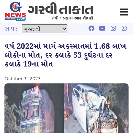
ભાષા:
વર્ષ 2022માં માર્ગ અકસ્માતમાં 1.68 લાખ
લોકોના મોત, દર કલાકે 53 દુર્ઘટના દર
કલાકે 19ના મોત
October 31, 2023