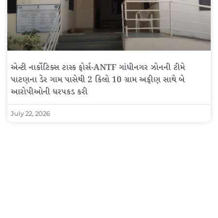
એન્ટી નાર્કોટિક્સ ટાસ્ક ફોર્સ-ANTF ગાંધીનગર ઝોનની ટીમે
પાટણના ડેર ગામ પાસેથી 2 કિલો 10 ગ્રામ અફીણ સાથે બે
આરોપીઓની ધરપકડ કરી
July 22, 2026