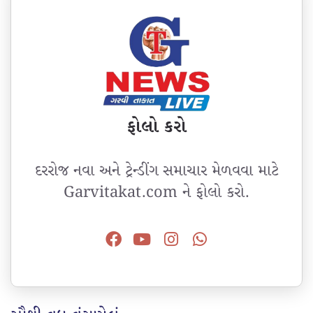
ફોલો કરો
દરરોજ નવા અને ટ્રેન્ડીંગ સમાચાર મેળવવા માટે
Garvitakat.com ને ફોલો કરો.