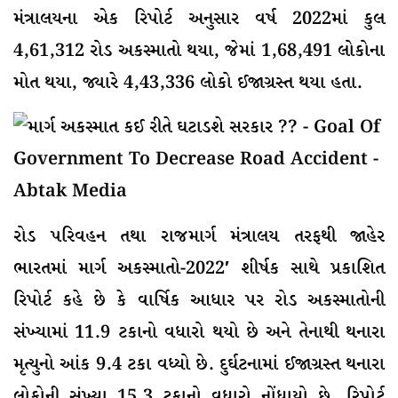
મંત્રાલયના એક રિપોર્ટ અનુસાર વર્ષ 2022માં કુલ
4,61,312 રોડ અકસ્માતો થયા, જેમાં 1,68,491 લોકોના
મોત થયા, જ્યારે 4,43,336 લોકો ઈજાગ્રસ્ત થયા હતા.
રોડ પરિવહન તથા રાજમાર્ગ મંત્રાલય તરફથી જાહેર
ભારતમાં માર્ગ અકસ્માતો-2022′ શીર્ષક સાથે પ્રકાશિત
રિપોર્ટ કહે છે કે વાર્ષિક આધાર પર રોડ અકસ્માતોની
સંખ્યામાં 11.9 ટકાનો વધારો થયો છે અને તેનાથી થનારા
મૃત્યુનો આંક 9.4 ટકા વધ્યો છે. દુર્ઘટનામાં ઈજાગ્રસ્ત થનારા
લોકોની સંખ્યા 15.3 ટકાનો વધારો નોંધાયો છે. રિપોર્ટ