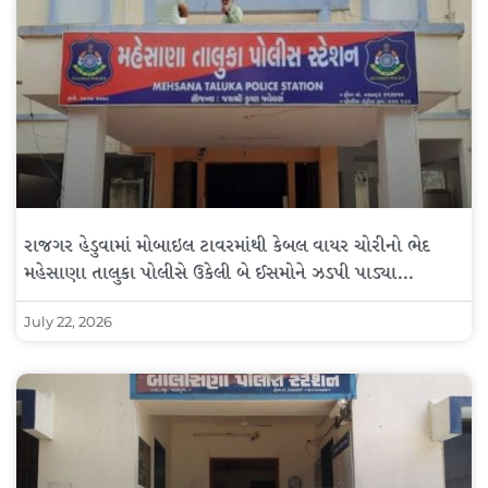
રાજગર હેડુવામાં મોબાઇલ ટાવરમાંથી કેબલ વાયર ચોરીનો ભેદ
મહેસાણા તાલુકા પોલીસે ઉકેલી બે ઈસમોને ઝડપી પાડ્યા…
July 22, 2026