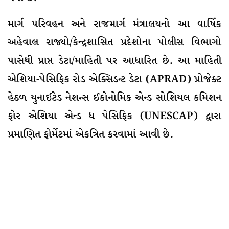
માર્ગ પરિવહન અને રાજમાર્ગ મંત્રાલયનો આ વાર્ષિક
અહેવાલ રાજ્યો/કેન્દ્રશાસિત પ્રદેશોના પોલીસ વિભાગો
પાસેથી પ્રાપ્ત ડેટા/માહિતી પર આધારિત છે. આ માહિતી
એશિયા-પેસિફિક રોડ એક્સિડન્ટ ડેટા (APRAD) પ્રોજેક્ટ
હેઠળ યુનાઈટેડ નેશન્સ ઈકોનોમિક એન્ડ સોશિયલ કમિશન
ફોર એશિયા એન્ડ ધ પેસિફિક (UNESCAP) દ્વારા
પ્રમાણિત ફોર્મેટમાં એકત્રિત કરવામાં આવી છે.