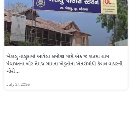
ખેરાલુ તાલુકામાં આવેલા સમોજા ગામે એક જ રાતમાં ગ્રામ
પંચાયતના બોર તેમજ ગામના ખેડૂતોના ખેતરોમાંથી કેબલ વાયરની
ચોરી…
July 21, 2026