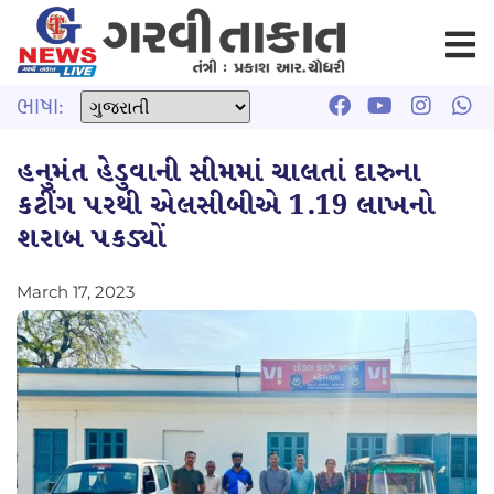
ભાષા:
હનુમંત હેડુવાની સીમમાં ચાલતાં દારુના
કટીંગ પરથી એલસીબીએ 1.19 લાખનો
શરાબ પકડ્યોં
March 17, 2023