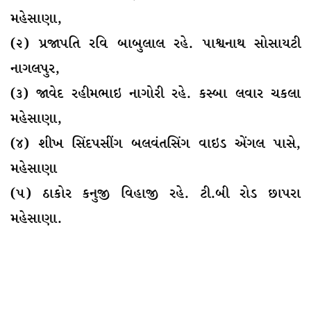
મહેસાણા,
(૨) પ્રજાપતિ રવિ બાબુલાલ રહે. પાશ્વનાથ સોસાયટી
નાગલપુર,
(૩) જાવેદ રહીમભાઇ નાગોરી રહે. કસ્બા લવાર ચકલા
મહેસાણા,
(૪) શીખ સિંદપસીંગ બલવંતસિંગ વાઇડ એંગલ પાસે,
મહેસાણા
(૫) ઠાકોર કનુજી વિહાજી રહે. ટી.બી રોડ છાપરા
મહેસાણા.