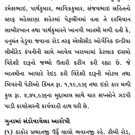
રમેશભાઇ, પાર્થકુમાર, ભાવિકકુમાર, સંજયભાઇ સહિતનો
સ્ટાફ મહેસાણા શહેરમાં પેટ્રલીંગમાં હતા તે દરમિયાન
સાબીરખાન તથા પાર્થકુમારને ખાનગી બાતમી મળી હતી કે,
હનુમંત હેડુવા જવાના રોડ તરફ એલીસીડ ઓર્ગેનિક ઇન્ડીયા
લીમીટેડ કંપનીની સામે આવેલ ખરાબામાં કેટલાક ઇસમો
વિદેશી દારૂનો જથ્થો ઉતારી કટીંગ કરી રહ્યા છે. જે
બાતમીના આધારે રેઇડ કરી વિદેશી દારૂની બોટલ તથા
બિયરની પેટીઓ કિંમત રૂા. ૧,૧૯,૯૩૬ તથા ઇકો કાર મળી
કુલ રૂા. ૪,૭૫,૯૩૬ના મુદ્દામાલ સાથે ચાર શખ્સોને ઝડપી
પાડી કાયદેસરની કાર્યવાહી હાથ ધરી છે.
ગુનામાં સંડોવાયેલા આરોપી
(૧) ઠાકોર પ્રભાતજી ઉર્ફે લાલો ભવાનજી રહે. ટીબી રોડ,