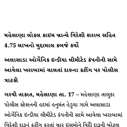
મહેસાણા લોકલ ક્રાઇમ બ્રાન્ચે વિદેશી શરાબ સહિત
4.75 લાખનો મુદ્દામાલ કબજે કર્યો
અલાસાડા ઓર્ગેનિક ઇન્ડીયા લીમીટેડ કંપનીની સામે
આવેલા ખરાબામાં ચાલતાં દારુના કટીંગ પર પોલીસ
ત્રાટકી
ગરવી તાકાત, મહેસાણા તા. 17 –
મહેસાણા તાલુકા
પોલીસ સ્ટેશનની હદમાં હનુમંત હેડુવા ગામે અલાસાડા
ઓર્ગેનિક ઇન્ડીયા લીમીટેડ કંપનીની સામે આવેલા ખરાબામાં
વિદેશી દારૂનું કટીંગ કરતાં ચાર ઇસમોને વિદેી દારૂની બોટલ