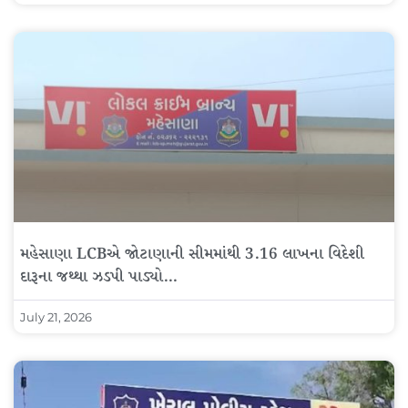
મહેસાણા LCBએ જોટાણાની સીમમાંથી 3.16 લાખના વિદેશી
દારૂના જથ્થા ઝડપી પાડ્યો…
July 21, 2026