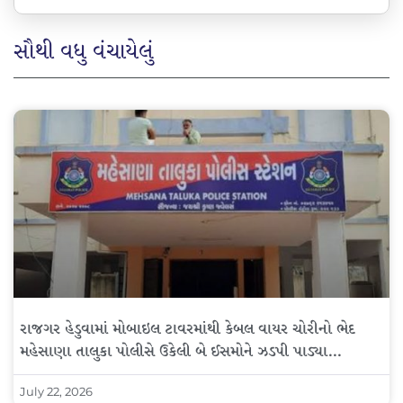
સૌથી વધુ વંચાયેલું
રાજગર હેડુવામાં મોબાઇલ ટાવરમાંથી કેબલ વાયર ચોરીનો ભેદ
મહેસાણા તાલુકા પોલીસે ઉકેલી બે ઈસમોને ઝડપી પાડ્યા…
July 22, 2026