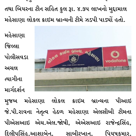
તથા બિયરના ટીન સહિત કુલ રૂા. ૪.૭૫ લાખનો મુદ્દામાલ
મહેસાણા લોકલ ક્રાઇમ બ્રાન્ચની ટીમે ઝડપી પાડ્યોં હતો.
મહેસાણા
જિલ્લા
પોલીસવડા
અચલ
ત્યાગીના
માર્ગદર્શન
મુજબ મહેસાણા લોકલ ક્રાઇમ બ્રાન્ચના પીઆઇ
જે.પી.રાવના નેતૃત્વ હેઠળ મહેસાણા એલસીબી ટીમના
પીએસઆઇ એચ.એલ.જાેષી, એએસઆઇ રાજેન્દ્રસિંહ,
દિલીપસિંહ,આશાબેન, સાબીરખાન, પિયુષકુમાર,