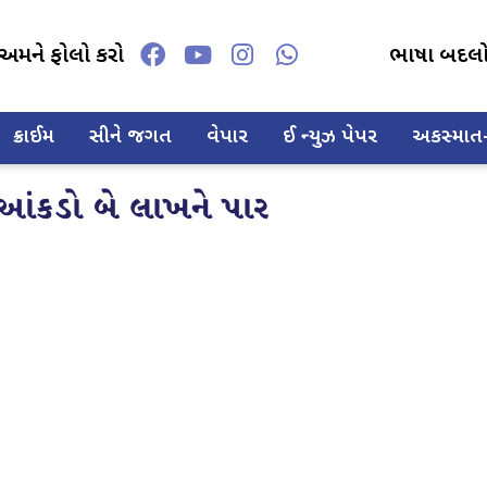
અમને ફોલો કરો
ભાષા બદલ
ક્રાઈમ
સીને જગત
વેપાર
ઈ ન્યુઝ પેપર
અકસ્માત-દ
 આંકડો બે લાખને પાર