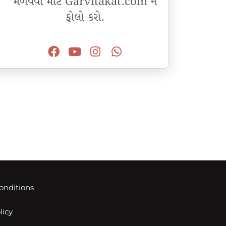
મેળવવા માટે Garvitakat.com ને
ફોલો કરો.
onditions
licy