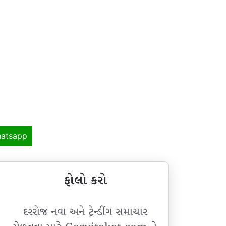
atsapp
ફોલો કરો
દરરોજ નવા અને ટ્રેન્ડીંગ સમાચાર