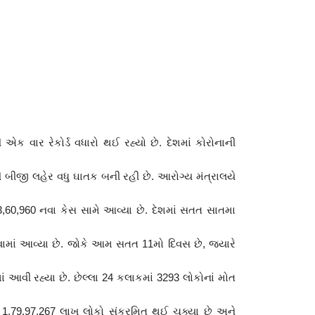
 એક વાર રેકોર્ડ વધારો થઈ રહ્યો છે. દેશમાં કોરોનાની
ી બીજી લહેર વધુ ઘાતક બની રહી છે. આરોગ્ય મંત્રાલયે
,60,960 નવા કેસ સામે આવ્યા છે. દેશમાં સતત સાતમા
ધવામાં આવ્યા છે. જોકે આમ સતત 11મો દિવસ છે, જ્યારે
ં આવી રહ્યા છે. છેલ્લા 24 કલાકમાં 3293 લોકોનાં મોત
 1,79,97,267 લાખ લોકો સંક્રમિત થઈ ચૂક્યા છે અને