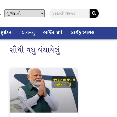
ો
ુર્ઘટના
અવનવું
ભક્તિ-ધર્મ
લાઈફ સ્ટાઇલ
સૌથી વધુ વંચાયેલું