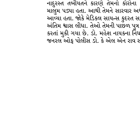
નાદુરસ્ત તબીયતને કારણે તેમનો કોરોના
માલુમ પડ્યા હતા. આથી તેમને સારવાર અર
આવ્યા હતા. જોકે મેડિકલ સાયન્સ કુદરત સામે
અંતિમ શ્વાસ લીધા. તેઓ તેમની પાછળ પુત્ર ધ
કરતાં મુકી ગયા છે. ડો. મહેશ નાયકના નિ
જનરલ ઓફ પોલીસ ડો. કે એલ એન રાવ સહિ