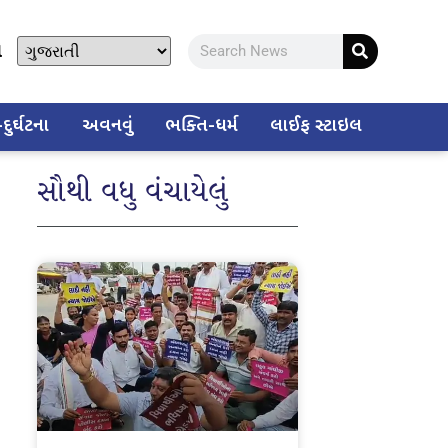
ો
ુર્ઘટના
અવનવું
ભક્તિ-ધર્મ
લાઈફ સ્ટાઇલ
સૌથી વધુ વંચાયેલું