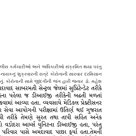
ોલીસ કર્મચારીઓ અને અધિકારીઓ સંક્રમિત થયા પરંતુ
યકનું શુક્રવારની રાત્રે કોરોનાની સારવાર દરમિયાન
ં. કોરોનાની સામે જીંદગીની જંગ હારી જનાર ડો. મહેશ
ાવાદ સાબરમતી સેન્ટ્રલ જેલમાં સુપ્રિટેન્ડેટ તરીકે
ના પહેલા જ ડીઆઈજી તરીકેની બઢતી મળતાં
વામાં આવ્યા હતા. વ્યવસાયે મેડિકલ પ્રેક્ટીસનર
ર સેવા આયોગની પરીક્ષામાં ઉતિર્ણ થઈ ગુજરાત
પી તરીકે તેમણે સુરત તથા તાપી સહિત અનેક
 વડોદરા આર્મ્સ યુનિટના ડીઆઈજી હતા, પરંતુ
 પરિવાર પાસે અમદાવાદ પાછા ફર્યા હતા.તેમની