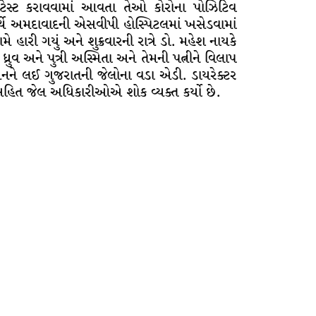
 ટેસ્ટ કરાવવામાં આવતા તેઓ કોરોના પોઝિટિવ
્થે અમદાવાદની એસવીપી હોસ્પિટલમાં ખસેડવામાં
 હારી ગયું અને શુક્રવારની રાત્રે ડો. મહેશ નાયકે
્રુવ અને પુત્રી અસ્મિતા અને તેમની પત્નીને વિલાપ
ધનને લઈ ગુજરાતની જેલોના વડા એડી. ડાયરેક્ટર
ત જેલ અધિકારીઓએ શોક વ્યક્ત કર્યો છે.