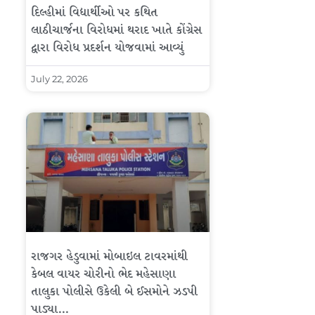
દિલ્હીમાં વિદ્યાર્થીઓ પર કથિત
લાઠીચાર્જના વિરોધમાં થરાદ ખાતે કોંગ્રેસ
દ્વારા વિરોધ પ્રદર્શન યોજવામાં આવ્યું
July 22, 2026
રાજગર હેડુવામાં મોબાઇલ ટાવરમાંથી
કેબલ વાયર ચોરીનો ભેદ મહેસાણા
તાલુકા પોલીસે ઉકેલી બે ઈસમોને ઝડપી
પાડ્યા…