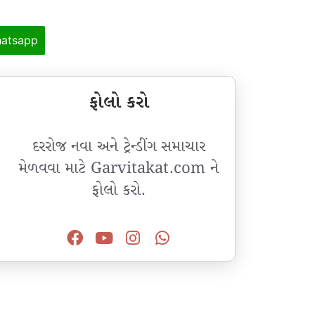
atsapp
ફોલો કરો
દરરોજ નવા અને ટ્રેન્ડીંગ સમાચાર
મેળવવા માટે Garvitakat.com ને
ફોલો કરો.