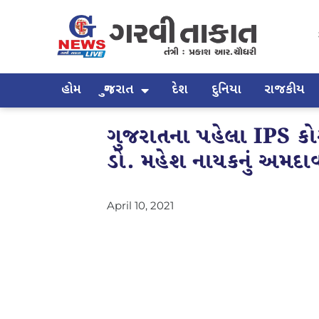
હોમ
ગુજરાત
દેશ
દુનિયા
રાજકીય
ગુજરાતના પહેલા IPS કોર
ડો. મહેશ નાયકનું અમદા
April 10, 2021