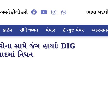
અમને ફોલો કરો
ભાષા બદલ
ક્રાઈમ
સીને જગત
વેપાર
ઈ ન્યુઝ પેપર
અકસ્માત-દ
ોના સામે જંગ હાર્યાઃ DIG
વાદમાં નિધન