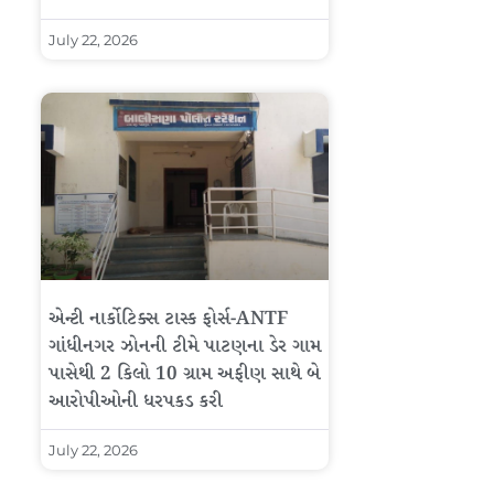
July 22, 2026
એન્ટી નાર્કોટિક્સ ટાસ્ક ફોર્સ-ANTF
ગાંધીનગર ઝોનની ટીમે પાટણના ડેર ગામ
પાસેથી 2 કિલો 10 ગ્રામ અફીણ સાથે બે
આરોપીઓની ધરપકડ કરી
July 22, 2026