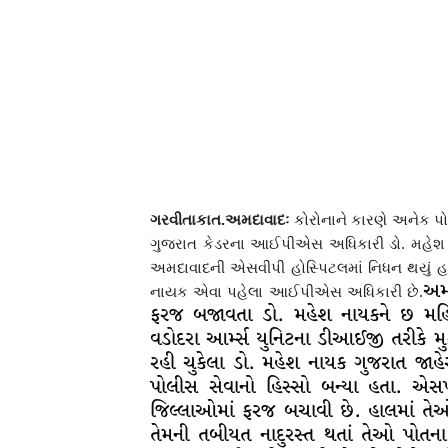
ગરવીતાકાત.અમદાવાદઃ
કોરોનાને કારણે અનેક પ
ગુજરાત કેડરના આઈપીએસ અધિકારી ડો. મહેશ ના
અમદાવાદની એસવીપી હોસ્પિટલમાં નિધન થયું હતુ
અમદ
નાયક એવા પહેલા આઈપીએસ અધિકારી છે.
ફરજ બજાવતા ડો. મહેશ નાયકને છ મહિ
વડોદરા આર્મ્સ યુનિટના ડીઆઈજી તરીકે મુક
રહી ચુકેલા ડો. મહેશ નાયક ગુજરાત જાહે
પોલીસ સેવાનો હિસ્સો બન્યા હતા. એસ
જિલ્લાઓમાં ફરજ બચાવી છે. હાલમાં તેઓ
તેમની તબીયત નાદુરસ્ત થતાં તેઓ પોતના